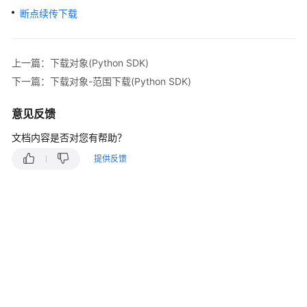
介
断点续传下载
绍
计
费
上一篇：下载对象(Python SDK)
说
下一篇：下载对象-范围下载(Python SDK)
明
意见反馈
快
文档内容是否对您有帮助？
速
入
提供反馈
门
用
户
指
南
权
限