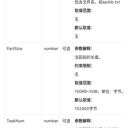
包含文件名，如aa/bb.txt
相
关
取值范围：
接
无
口
默认取值：
(Node.js
SDK)
无
对
PartSize
number
可选
参数解释：
象
当前段的长度。
相
约束限制：
关
接
无
口
取值范围：
(Node.js
100KB~5GB，单位：字节。
SDK)
默认取值：
基
102400字节
础
操
TaskNum
number
可选
参数解释：
作