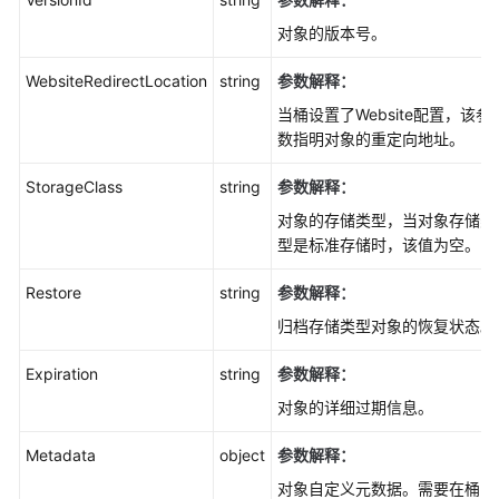
对象的版本号。
视
频
WebsiteRedirectLocation
string
参数解释：
帮
助
当桶设置了Website配置，该参
数指明对象的重定向地址。
常
见
StorageClass
string
参数解释：
问
对象的存储类型，当对象存储类
题
型是标准存储时，该值为空。
产
Restore
string
参数解释：
品
归档存储类型对象的恢复状态。
术
语
Expiration
string
参数解释：
对象的详细过期信息。
更
多
Metadata
object
参数解释：
文
档
对象自定义元数据。需要在桶的