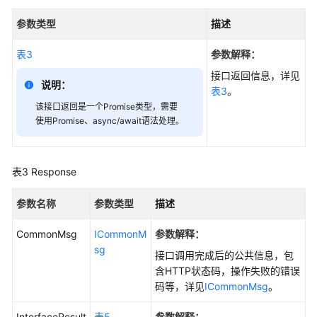
制
对
参数类型
描述
象
(Node.js
表3
参数解释：
SDK)
接口返回信息，详见
说明：
表3
。
删
该接口返回是一个Promise类型，需要
除
使用Promise、async/await语法处理。
对
象
(Node.js
表3
Response
SDK)
参数名称
参数类型
描述
批
量
CommonMsg
ICommonM
参数解释：
删
sg
除
接口调用完成后的公共信息，包
对
含HTTP状态码，操作失败的错误
象
码等，详见
ICommonMsg
。
(Node.js
InterfaceResult
SDK)
表5
参数解释：