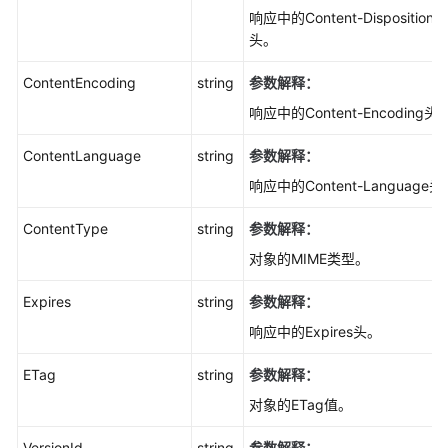
授
响应中的Content-Disposition
权
头。
访
问
ContentEncoding
string
参数解释：
(Node.js
响应中的Content-Encoding头
SDK)
ContentLanguage
string
参数解释：
异
响应中的Content-Language头
常
处
ContentType
string
参数解释：
理
(Node.js
对象的MIME类型。
SDK)
Expires
string
参数解释：
常
响应中的Expires头。
见
问
ETag
string
参数解释：
题
对象的ETag值。
(Node.js
SDK)
VersionId
string
参数解释：