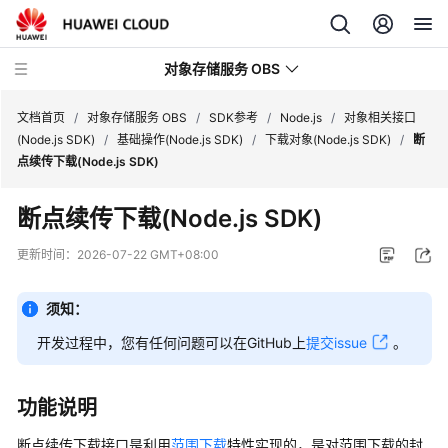
对象存储服务 OBS
文档首页
/
对象存储服务 OBS
/
SDK参考
/
Node.js
/
对象相关接口
(Node.js SDK)
/
基础操作(Node.js SDK)
/
下载对象(Node.js SDK)
/
断
点续传下载(Node.js SDK)
最
新
断点续传下载(Node.js SDK)
动
态
更新时间：
2026-07-22 GMT+08:00
服
须知：
务
公
开发过程中，您有任何问题可以在GitHub上
提交issue
。
告
功能说明
产
品
断点续传下载接口是利用
范围下载
特性实现的，是对范围下载的封