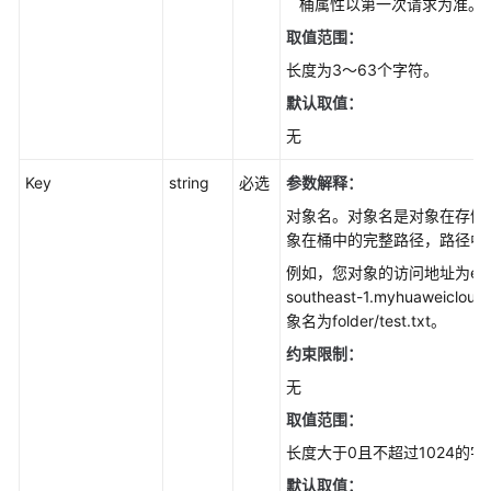
桶属性以第一次请求为准。
iOS
取值范围：
长度为3～63个字符。
PHP
默认取值：
无
Node.js
Key
string
必选
参数解释：
使
用
对象名。对象名是对象在存储
前
象在桶中的完整路径，路径中
须
例如，您对象的访问地址为exampl
知
southeast-1.myhuaweicloud
象名为folder/test.txt。
SDK
约束限制：
下
载
无
(Node.js
取值范围：
SDK)
长度大于0且不超过1024的字
示
默认取值：