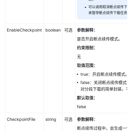
文
可以调用取消断点续传下载任
件
来暂停断点续传下载任务。
下
载
(Node.js
EnableCheckpoint
boolean
可选
参数解释：
SDK)
是否开启断点续传模式。
范
约束限制：
围
无
下
取值范围：
载
(Node.js
true：开启断点续传模式。
SDK)
false：关闭断点续传模
对分段下载的简单封装，不会产生
限
默认取值：
定
条
false
件
下
CheckpointFile
string
可选
参数解释：
载
断点续传过程中，会生成一个
(Node.js