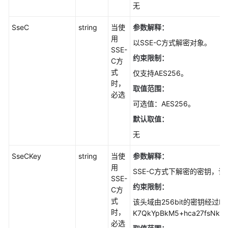
无
期
时
SseC
string
当使
参数解释：
间
用
(Node.js
以SSE-C方式解密对象。
SSE-
SDK)
约束限制：
C方
式
仅支持AES256。
恢
时，
复
取值范围：
必选
归
可选值：AES256。
档
存
默认取值：
储
无
对
象
SseCKey
string
当使
参数解释：
(Node.js
用
SSE-C方式下解密的密钥，
SDK)
SSE-
约束限制：
C方
批
式
该头域由256bit的密钥经过B
量
时，
K7QkYpBkM5+hca27fsNkUn
恢
必选