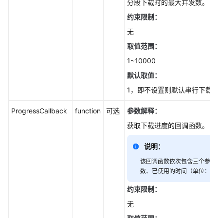
分段下载时的最大并发数。
(Node.js
SDK)
约束限制：
无
上
取值范围：
传
对
1~10000
象
默认取值：
(Node.js
1，即不设置则默认串行下载
SDK)
ProgressCallback
function
可选
参数解释：
下
载
获取下载进度的回调函数。
对
象
说明：
(Node.js
该回调函数依次包含三个参数
SDK)
数、已使用的时间（单位：秒
对
约束限制：
象
无
下