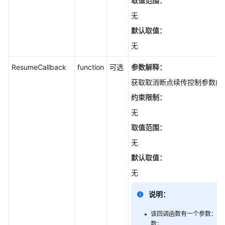
取值范围：
载
简
无
介
默认取值：
(Node.js
无
SDK)
ResumeCallback
function
可选
参数解释：
文
本
获取取消断点续传控制参数的
下
约束限制：
载
无
(Node.js
SDK)
取值范围：
无
流
默认取值：
式
下
无
载
(Node.js
说明：
SDK)
该回调函数有一个参数：取
数；