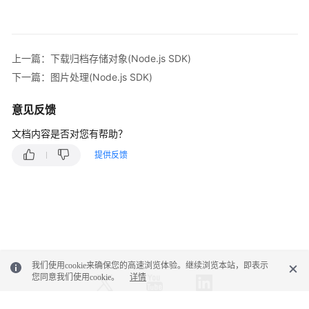
      Key: 
'example/objectname'
,

      // 指定下载对象的本地文件全路径，此处以/tmp/obj
      DownloadFile: 
'localfile'
,

上一篇：下载归档存储对象(Node.js SDK)
      // 指定是否开启断点续传模式，此处以
true
为例。默认为
      EnableCheckpoint: 
true
,

下一篇：图片处理(Node.js SDK)
      // 指定分段大小，单位字节。此处以每段9M为例

      PartSize: 9 * 1024 * 1024,

意见反馈
      // 指定分段下载时的最大并发数，此处以并发数5为例

文档内容是否对您有帮助？
      TaskNum: 5

    };

提供反馈
    // 断点续传下载对象

    const result = await obsClient.downloadFile(para
if
 (result.CommonMsg.Status <= 300) {

      console.log(
"Download file(%s) under the buck
      console.log(
"RequestId: %s"
, result.CommonMsg.
      console.log(
"StorageClass:%s, ETag:%s, Conten
        result.InterfaceResult.StorageClass, result.
我们使用cookie来确保您的高速浏览体验。继续浏览本站，即表示
        result.InterfaceResult.ContentLength, result
您同意我们使用cookie。
详情
      );

return
;
