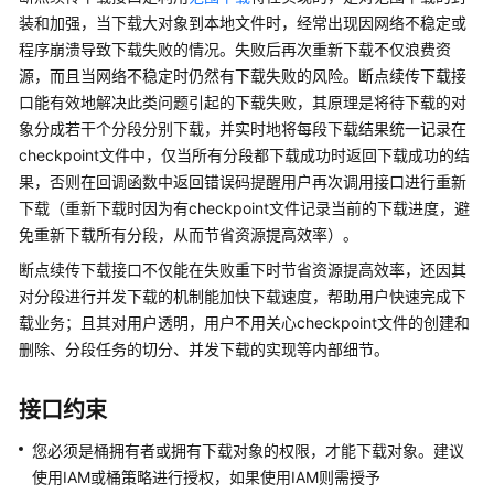
介
装和加强，当下载大对象到本地文件时，经常出现因网络不稳定或
绍
程序崩溃导致下载失败的情况。失败后再次重新下载不仅浪费资
源，而且当网络不稳定时仍然有下载失败的风险。断点续传下载接
计
费
口能有效地解决此类问题引起的下载失败，其原理是将待下载的对
说
象分成若干个分段分别下载，并实时地将每段下载结果统一记录在
明
checkpoint文件中，仅当所有分段都下载成功时返回下载成功的结
果，否则在回调函数中返回错误码提醒用户再次调用接口进行重新
快
下载（重新下载时因为有checkpoint文件记录当前的下载进度，避
速
免重新下载所有分段，从而节省资源提高效率）。
入
断点续传下载接口不仅能在失败重下时节省资源提高效率，还因其
门
对分段进行并发下载的机制能加快下载速度，帮助用户快速完成下
载业务；且其对用户透明，用户不用关心checkpoint文件的创建和
用
户
删除、分段任务的切分、并发下载的实现等内部细节。
指
南
接口约束
权
您必须是桶拥有者或拥有下载对象的权限，才能下载对象。建议
限
使用IAM或桶策略进行授权，如果使用IAM则需授予