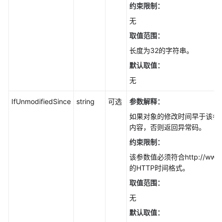
约束限制：
载
进
无
度
取值范围：
(Node.js
长度为32的字符串。
SDK)
默认取值：
批
无
量
下
IfUnmodifiedSince
string
可选
参数解释：
载
如果对象的修改时间早于该参
对
内容，否则返回异常码。
象
(Node.js
约束限制：
SDK)
该参数值必须符合http://www.ietf
的HTTP时间格式。
设
取值范围：
置
对
无
象
默认取值：
过