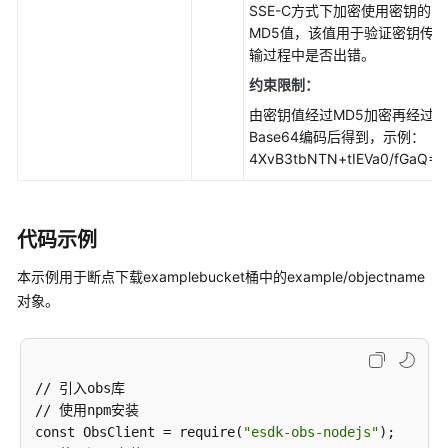
SSE-C方式下加密使用密钥的
白
MD5值，该值用于验证密钥传
皮
输过程中是否出错。
书
约束限制：
资
源
由密钥值经过MD5加密再经过
Base64编码后得到，示例：
4XvB3tbNTN+tIEVa0/fGaQ==
支
持
区
域
代码示例
系
本示例用于断点下载examplebucket桶中的example/objectname
统
对象。
权
限
// 引入obs库

// 使用npm安装

const ObsClient = require(
"esdk-obs-nodejs"
);
