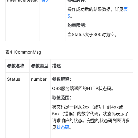
操作成功后的结果数据，详见
表
列
5
。
举
约束限制：
桶
内
当Status大于300时为空。
对
象
表4
ICommonMsg
(Node.js
SDK)
参数名称
参数类型
描述
判
Status
number
参数解释：
断
OBS服务端返回的HTTP状态码。
对
象
取值范围：
是
状态码是一组从2xx（成功）到4xx或
否
5xx（错误）的数字代码，状态码表示了
存
请求响应的状态。完整的状态码列表请参
在
见
状态码
。
(Node.js
SDK)