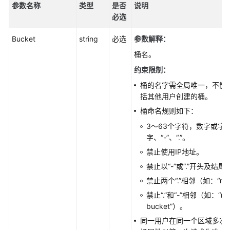
参
参数名称
类型
是否
说明
考
必选
SDK
Bucket
string
必选
参数解释
：
概
桶名。
述
约束限制：
Python
桶的名字需全局唯一，不能
括其他用户创建的桶。
Java
桶命名规则如下：
3～63个字符，数字或字
Go
字、“-”、“.”。
禁止使用IP地址。
Android
禁止以“-”或“.”开头及结尾
C
禁止两个“.”相邻（如：“my.
禁止“.”和“-”相邻（如：“my-
BrowserJS
bucket”）。
同一用户在同一个区域多次
.NET