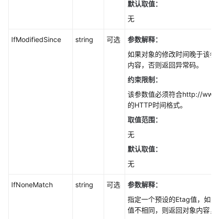
默认取值：
无
断
点
IfModifiedSince
string
可选
参数解释：
续
传
如果对象的修改时间晚于该参
下
内容，否则返回异常码。
载
约束限制：
(Node.js
该参数值必须符合http://www.ietf
SDK)
的HTTP时间格式。
图
取值范围：
片
无
处
默认取值：
理
(Node.js
无
SDK)
IfNoneMatch
string
可选
参数解释：
获
指定一个预设的Etag值，如果
取
值不相同，则返回对象内容，
下