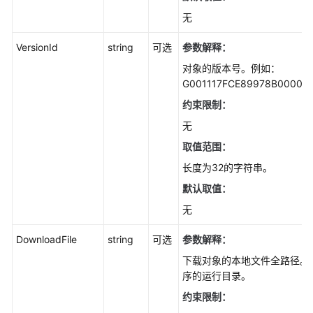
例
无
程
序
VersionId
string
可选
参数解释：
(Node.js
对象的版本号。例如：
SDK)
G001117FCE89978B0000
快
约束限制：
速
无
入
取值范围：
门
(Node.js
长度为32的字符串。
SDK)
默认取值：
无
初
始
DownloadFile
string
可选
参数解释：
化
(Node.js
下载对象的本地文件全路径。
SDK)
序的运行目录。
约束限制：
桶