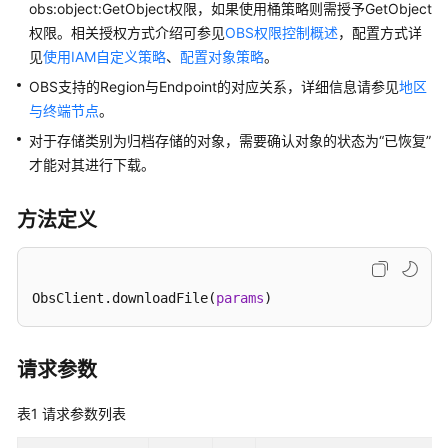
配
obs:object:GetObject权限，如果使用桶策略则需授予GetObject
置
权限。相关授权方式介绍可参见
OBS权限控制概述
，配置方式详
指
见
使用IAM自定义策略
、
配置对象策略
。
南
OBS支持的Region与Endpoint的对应关系，详细信息请参见
地区
与终端节点
。
工
具
对于存储类别为归档存储的对象，需要确认对象的状态为“已恢复”
指
才能对其进行下载。
南
方法定义
最
佳
实
践
ObsClient.downloadFile(
params
)
API
参
请求参数
考
表1
请求参数列表
SDK