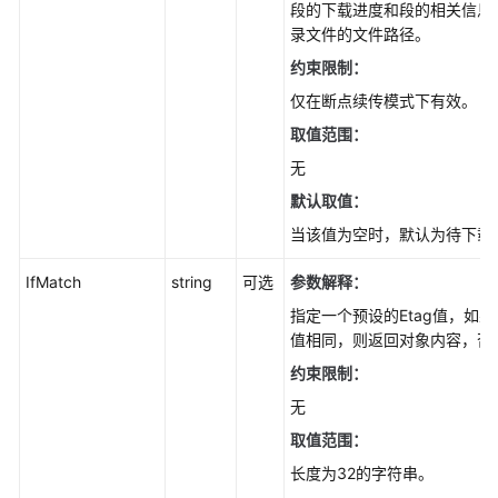
段的下载进度和段的相关信息。che
SDK)
录文件的文件路径。
约束限制：
重
写
仅在断点续传模式下有效。
响
取值范围：
应
无
头
(Node.js
默认取值：
SDK)
当该值为空时，默认为待下载
下
IfMatch
string
可选
参数解释：
载
指定一个预设的Etag值，如果
归
值相同，则返回对象内容，否
档
存
约束限制：
储
无
对
取值范围：
象
(Node.js
长度为32的字符串。
SDK)