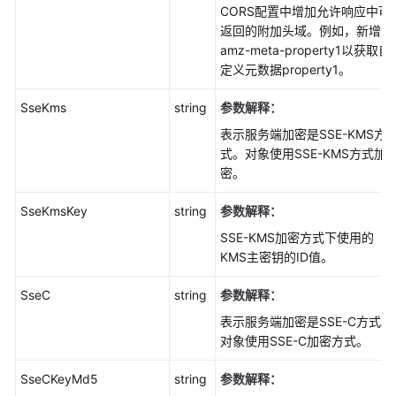
CORS配置中增加允许响应中可
返回的附加头域。例如，新增x-
通
amz-meta-property1以获取自
用
定义元数据property1。
参
考
SseKms
string
参数解释：
表示服务端加密是SSE-KMS方
责
式。对象使用SSE-KMS方式加
任
密。
共
担
SseKmsKey
string
参数解释：
SSE-KMS加密方式下使用的
云
KMS主密钥的ID值。
服
务
SseC
string
参数解释：
等
级
表示服务端加密是SSE-C方式。
协
对象使用SSE-C加密方式。
议
（SLA）
SseCKeyMd5
string
参数解释：