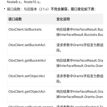
介
Node8.x，Node10.x。
绍
接口函数：与旧版本（2.1.x）
不完全兼容
，接口变化如下表
：
计
接口函数
变化说明
费
说
ObsClient.listBuckets
响应结果中InterfaceResult.B
明
掉InterfaceResult.Buckets.Bu
快
ObsClient.setBucketAcl
请求参数中Grants字段变为数组，去掉
速
段。
入
门
ObsClient.getBucketAcl
响应结果中InterfaceResult.G
掉InterfaceResult.Grants.Gran
用
户
ObsClient.setObjectAcl
请求参数中Grants字段变为数组，去掉
指
段。
南
ObsClient.getObjectAcl
响应结果中InterfaceResult.G
权
掉InterfaceResult.Grants.Gran
限
ObsClient.setBucketLogging
请求参数中LoggingEnabled.Tar