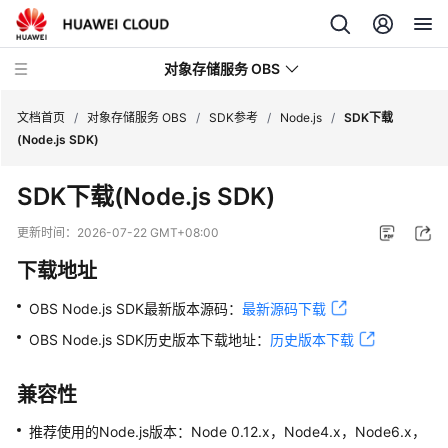
对象存储服务 OBS
文档首页
/
对象存储服务 OBS
/
SDK参考
/
Node.js
/
SDK下载
(Node.js SDK)
最
SDK下载(Node.js SDK)
新
动
更新时间：
2026-07-22 GMT+08:00
态
下载地址
服
OBS Node.js SDK最新版本源码：
最新源码下载
务
公
OBS Node.js SDK历史版本下载地址：
历史版本下载
告
兼容性
产
品
推荐使用的Node.js版本：Node 0.12.x，Node4.x，Node6.x，