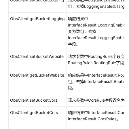
配
组，去掉LoggingEnabled.Target
置
指
ObsClient.getBucketLogging
响应结果中
南
InterfaceResult.LoggingEnable
变为数组，去掉
工
InterfaceResult.LoggingEnabled
具
字段。
指
南
ObsClient.setBucketWebsite
请求参数中RoutingRules字段
RoutingRules.RoutingRule字段。
最
佳
ObsClient.getBucketWebsite
响应结果中InterfaceResult.Rou
实
组，去掉InterfaceResult.RoutingR
践
段。
API
ObsClient.setBucketCors
请求参数中CorsRule字段改名为Cor
参
考
ObsClient.getBucketCors
响应结果中InterfaceResult.Co
InterfaceResult.CorsRules。
SDK