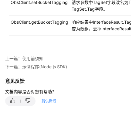
参
ObsClient.setBucketTagging
请求参数中TagSet字段改名为T
考
TagSet.Tag字段。
SDK
ObsClient.getBucketTagging
响应结果中InterfaceResult.Ta
概
变为数组，去掉InterfaceResult.
述
Python
上一篇：使用前须知
Java
下一篇：示例程序(Node.js SDK)
Go
意见反馈
Android
文档内容是否对您有帮助？
提供反馈
C
BrowserJS
.NET