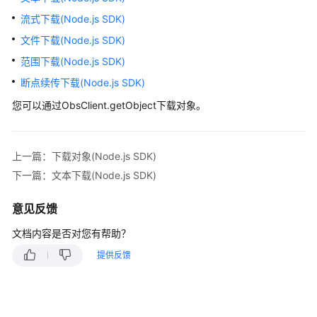
介
绍
流式下载(Node.js SDK)
文件下载(Node.js SDK)
计
范围下载(Node.js SDK)
费
说
断点续传下载(Node.js SDK)
明
您可以通过ObsClient.getObject下载对象。
快
速
上一篇：下载对象(Node.js SDK)
入
门
下一篇：文本下载(Node.js SDK)
用
意见反馈
户
文档内容是否对您有帮助？
指
南
提供反馈
权
限