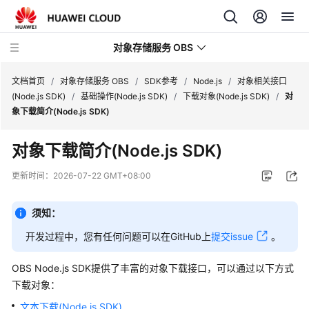
对象存储服务 OBS
文档首页
/
对象存储服务 OBS
/
SDK参考
/
Node.js
/
对象相关接口
(Node.js SDK)
/
基础操作(Node.js SDK)
/
下载对象(Node.js SDK)
/
对
象下载简介(Node.js SDK)
最
新
对象下载简介(Node.js SDK)
动
态
更新时间：
2026-07-22 GMT+08:00
服
须知：
务
公
开发过程中，您有任何问题可以在GitHub上
提交issue
。
告
OBS Node.js SDK提供了丰富的对象下载接口，可以通过以下方式
产
下载对象：
品
文本下载(Node.js SDK)