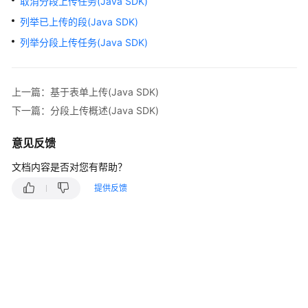
介
取消分段上传任务(Java SDK)
绍
列举已上传的段(Java SDK)
列举分段上传任务(Java SDK)
计
费
说
上一篇：基于表单上传(Java SDK)
明
下一篇：分段上传概述(Java SDK)
快
速
意见反馈
入
文档内容是否对您有帮助？
门
提供反馈
用
户
指
南
权
限