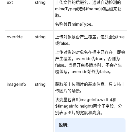
ext
string
上传文件的后缀名，通过自动检测的
SDK)
mimeType或者$(fname)的后缀来获
取。
上
传
名称兼容mimeType。
对
override
string
上传对象是否产生覆盖，值只会是true
象-
或false。
流
式
上传对象的对象名在桶中已存在，即会
上
产生覆盖，override为true，否则为
传
false。当桶开启多版本时，不会产生
(Go
覆盖写，override始终为false。
SDK)
imageInfo
string
获取所上传图片的基本信息。只支持上
上
传图片的场景。
传
该变量包含$(imageInfo.width)和
对
$(imageInfo.height)两个子字段，分
象-
别表示图片的宽度和高度。
文
件
说明：
上