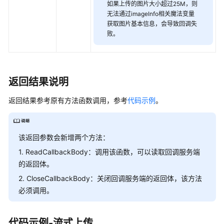
如果上传的图片大小超过25M，则
传
无法通过imageInfo相关魔法变量
(Go
获取图片基本信息，会导致回调失
SDK)
败。
上
传
对
返回结果说明
象-
追
返回结果参考原有方法函数调用，参考
代码示例
。
加
上
传
该返回参数会新增两个方法：
(Go
SDK)
1. ReadCallbackBody：调用该函数，可以读取回调服务端
的返回体。
上
2. CloseCallbackBody：关闭回调服务端的返回体，该方法
传
必须调用。
对
象-
断
代码示例-流式上传