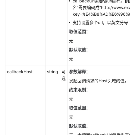
callbackUrl需要做url编码。例如：
名”需要编码成“http://www.exam
Go
key=%E4%B8%AD%E6%96%87
SDK
接
支持设置多个url，以英文分号（
口
取值范围：
概
无
览
默认取值：
使
无
用
前
callbackHost
string
可
参数解释
：
准
选
发起回调请求的Host头域的值。
备
(Go
约束限制：
SDK)
无
取值范围：
下
载
无
与
默认取值：
安
无，会使用callbackUrl解析出来的H