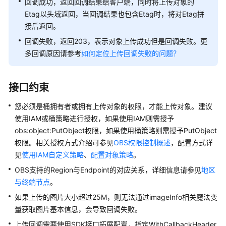
介
回调成功，返回回调结果给客户端，同时将上传对象的
绍
Etag以头域返回，当回调结果也包含Etag时，将对Etag拼
接后返回。
计
回调失败，返回203，表示对象上传成功但是回调失败。更
费
多回调原因请参考
如何定位上传回调失败的问题？
说
明
接口约束
快
速
您必须是桶拥有者或拥有上传对象的权限，才能上传对象。建议
入
使用IAM或桶策略进行授权，如果使用IAM则需授予
门
obs:object:PutObject权限，如果使用桶策略则需授予PutObject
权限。相关授权方式介绍可参见
OBS权限控制概述
，配置方式详
用
见
使用IAM自定义策略
、
配置对象策略
。
户
OBS支持的Region与Endpoint的对应关系，详细信息请参见
指
地区
南
与终端节点
。
如果上传的图片大小超过25M，则无法通过imageInfo相关魔法变
权
量获取图片基本信息，会导致回调失败。
限
上传回调需要使用SDK接口拓展配置，指定WithCallbackHeader