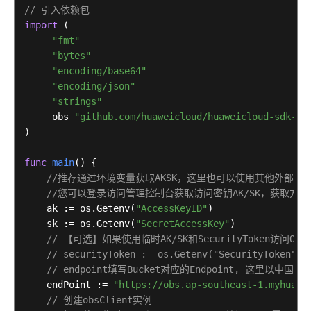
// callbackMap["callbackBodyType"] = "applicati
// 引入依赖包
象
    callbackBuffer := bytes.NewBuffer([]
byte
{})

import
 (

简
    callbackEncoder := json.NewEncoder(callbackBuffe
"fmt"
介
    callbackEncoder.SetEscapeHTML(
false
)

"bytes"
(Go
    err := callbackEncoder.Encode(callbackMap)

"encoding/base64"
SDK)
if
 err != 
nil
 {

"encoding/json"
        fmt.Print(err)

"strings"
重
return
     obs 
"github.com/huaweicloud/huaweicloud-sdk-go
命
    }

)

名
    callbackVal := base64.StdEncoding.EncodeToString
对
    output, err := obsClient.PutObject(input, obs.Wi
func
main
()
 {

象
if
 err == 
nil
 {

//推荐通过环境变量获取AKSK，这里也可以使用其他外部
(Go
// 必须调用该方法
//您可以登录访问管理控制台获取访问密钥AK/SK，获取方式请参见https:
SDK)
defer
 output.CloseCallbackBody()

    ak := os.Getenv(
"AccessKeyID"
)

        fmt.Printf(
"RequestId:%s\n"
, output.RequestI
    sk := os.Getenv(
"SecretAccessKey"
)

        fmt.Printf(
"ETag:%s\n"
, output.ETag)

列
// 【可选】如果使用临时AK/SK和SecurityToke
        p := 
make
([]
byte
, 
1024
)

举
// securityToken := os.Getenv("SecurityToken")
var
 readErr 
error
并
// endpoint填写Bucket对应的Endpoint, 这里
var
 readCount 
int
行
    endPoint := 
"https://obs.ap-southeast-1.myhuawe
// 读取回调内容
文
// 创建obsClient实例
for
 {

件