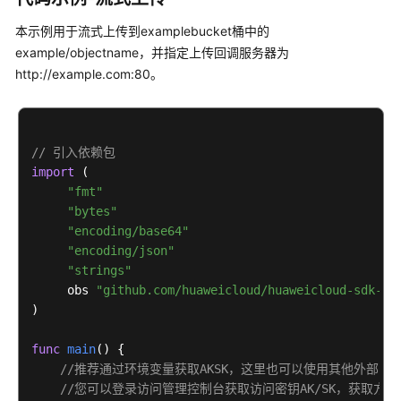
点
续
本示例用于流式上传到examplebucket桶中的
传
example/objectname，并指定上传回调服务器为
上
http://example.com:80。
传
(Go
SDK)
// 引入依赖包
上
import
 (

传
"fmt"
对
"bytes"
象-
"encoding/base64"
基
"encoding/json"
于
"strings"
表
     obs 
"github.com/huaweicloud/huaweicloud-sdk-go
单
)

上
传
func
main
()
 {

(Go
//推荐通过环境变量获取AKSK，这里也可以使用其他外部
SDK)
//您可以登录访问管理控制台获取访问密钥AK/SK，获取方式请参见https: