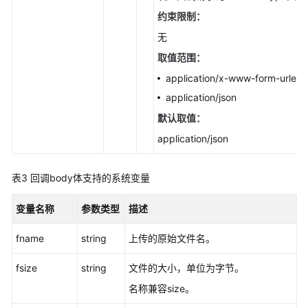
口
约束限制：
(Go
无
SDK)
取值范围：
对
application/x-www-form-urlen
象
application/json
相
默认取值：
关
接
application/json
口
(Go
表3
回调body体支持的系统变量
SDK)
变量名称
参数类型
描述
对
象
fname
string
上传的原始文件名。
相
关
fsize
string
文件的大小，单位为字节。
接
名称兼容size。
口
说