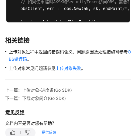
// 如果使用临时AKSK和SecurityToken访问OBS，需要在创建
            readCount, readErr = output.ReadCallback
系
    obsClient, err := obs.New(ak, sk, endPoint
/*, o
if
 readCount > 
0
 {

统
                fmt.Printf(
"%s"
, p[:readCount])

内
    input := &obs.UploadFileInput{}

            }

对
// 指定存储桶名称
if
 readErr != 
nil
 {

象
    input.Bucket = 
"bucketname"
break
(Go
相关链接
// 指定上传对象，此处以 example/objectname 为例。
            }

SDK)
    input.Key = 
"objectname"
        }

上传对象过程中返回的错误码含义、问题原因及处理措施可参考
O
// 指定待上传的本地文件，此处以/tmp/objectname为例
    } 
else
if
 obsError, ok := err.(obs.ObsError); ok
复
BS错误码
。
    input.UploadFile = 
"/tmp/objectname"
        fmt.Printf(
"Code:%s\n"
, obsError.Code)

制
上传对象常见问题请参见
上传对象失败
。
// 指定是否开启断点续传模式，此处以true为例。默认为Fa
        fmt.Printf(
"Message:%s\n"
, obsError.Message)
对
    input.EnableCheckpoint = 
true
    }

象
// 指定分段大小，单位字节。此处以每段9M为例。
(Go
    input.PartSize = 
9
 * 
1024
 * 
1024
上一篇：上传对象-进度条(Go SDK)
SDK)
// 指定分段上传时的最大并发数，此处以并发数5为例
下一篇：下载对象简介(Go SDK)
    input.TaskNum = 
5
设
    callbackMap := 
map
[
string
]
string
{}

意见反馈
置
    callbackMap[
"callbackUrl"
] = 
"http://example.co
对
// callbackMap["callbackHost"] = "example.com"
文档内容是否对您有帮助？
象
    callbackMap[
"callbackBody"
] = 
"filename=${objec
元
提供反馈
// callbackMap["callbackBodyType"] = "applicati