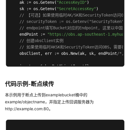
    ak := os.Getenv(
"AccessKeyID"
)

上
    sk := os.Getenv(
"SecretAccessKey"
)

传
// 【可选】如果使用临时AK/SK和SecurityToke
对
// securityToken := os.Getenv("SecurityToken")
象-
// endpoint填写Bucket对应的Endpoint, 这里
进
    endPoint := 
"https://obs.ap-southeast-1.myhuawe
度
// 创建obsClient实例
条
// 如果使用临时AKSK和SecurityToken访问OBS，需要在创建
(Go
    obsClient, err := obs.New(ak, sk, endPoint
/*, o
SDK)
    input := &obs.PutObjectInput{}

上
// 指定存储桶名称
传
    input.Bucket = 
"bucketname"
代码示例-断点续传
回
// 指定上传对象，此处以 example/objectname 为例。
调
    input.Key = 
"objectname"
本示例用于断点上传到examplebucket桶中的
(Go
    input.Body = strings.NewReader(
"Hello OBS"
)

example/objectname，并指定上传回调服务器为
SDK)
    callbackMap := 
map
[
string
]
string
{}

http://example.com:80。
    callbackMap[
"callbackUrl"
] = 
"http://example.co
下
// callbackMap["callbackHost"] = "example.com"
载
    callbackMap[
"callbackBody"
] = 
"filename=${objec
对