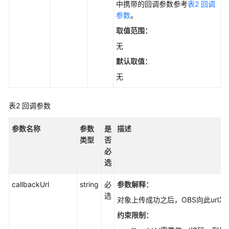
参
中携带的回调参数参考
表2 回调
考
参数
。
取值范围：
SDK
无
概
述
默认取值：
无
Python
Java
表2
回调参数
参数名称
Go
参数
是
描述
类型
否
必
使
选
用
前
callbackUrl
string
必
参数解释
：
须
选
知
对象上传成功之后，OBS向此url
(Go
约束限制：
SDK)