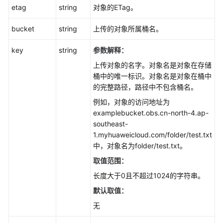
etag
string
对象的ETag。
明
(Go
bucket
string
上传的对象所属桶名。
SDK)
key
string
参数解释：
对
象
上传对象的名字。对象名是对象在存储
基
桶中的唯一标识。对象名是对象在桶中
本
的完整路径，路径中不包含桶名。
操
例如，对象的访问地址为
作
examplebucket.obs.cn-north-4.ap-
(GO
southeast-
SDK)
1.myhuaweicloud.com/folder/test.txt
中，对象名为folder/test.txt。
上
取值范围：
传
对
长度大于0且不超过1024的字符串。
象
默认取值：
简
无
介
(Go