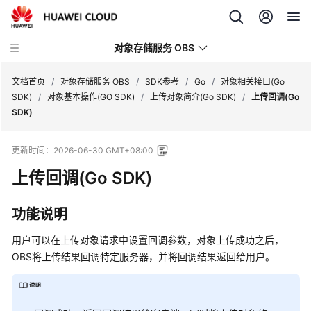
对象存储服务 OBS
文档首页
/
对象存储服务 OBS
/
SDK参考
/
Go
/
对象相关接口(Go
SDK)
/
对象基本操作(GO SDK)
/
上传对象简介(Go SDK)
/
上传回调(Go
SDK)
最
新
更新时间：
2026-06-30 GMT+08:00
动
态
上传回调(Go SDK)
服
功能说明
务
公
用户可以在上传对象请求中设置回调参数，对象上传成功之后，
告
OBS将上传结果回调特定服务器，并将回调结果返回给用户。
产
品