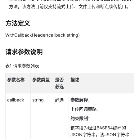
配
方法，该方法目前仅支持流式上传、文件上传和断点续传接口。
置
指
南
方法定义
WithCallbackHeader(callback string)
工
具
指
请求参数说明
南
表1
请求参数列表
最
佳
参数名称
参数类型
是否
描述
实
必选
践
callback
string
必选
参数解释
：
API
上传回调策略。
参
考
约束限制：
该字段为经过BASE64编码的
SDK
JSON字符串，该JSON字符串