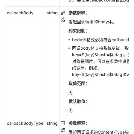
装
SDK(Go
callbackBody
string
必
参数解释
：
SDK)
选
发起回调请求的body体。
快
约束限制：
速
body体格式必须符合callback
入
门
回调body体支持系统变量，系统
(Go
key=$(key)&hash=$(et
SDK)
对象是图片，可以在参数中设置imageIn
的宽高。例如：
初
key=$(key)&hash=$(etag)&w=$(
始
取值范围：
化
无
(Go
SDK)
默认取值：
无
桶
相
callbackBodyType
string
可
参数解释
：
关
选
发起回调请求的Content-Type头
接