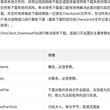
对象到本地文件时，经常出现因网络不稳定或程序崩溃导致下载失败的情
时仍然有下载失败的风险。断点续传下载接口能有效地解决此类问题引起
载，并实时地将每段下载结果统一记录在Checkpoint文件中，仅当
户再次调用接口进行重新下载（重新下载时因为有Checkpoint文件
高效率）。
bsClient.DownloadFile进行断点续传下载。该接口可设置的主要参数
作用
tName
桶名，必选参数。
Key
对象名，必选参数。
dFile
下载对象的本地文件全路径。当该值为
时，默认为当前程序的运行目录。
adPartSize
分段大小，单位字节，取值范围是