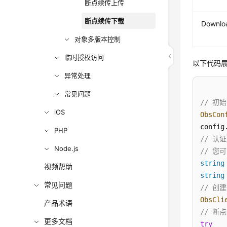
断点续传上传
断点续传下载
Downlo
对象多版本控制
临时授权访问
以下代码
异常处理
常见问题
// 初
iOS
ObsCon
config
PHP
// 认
Node.js
// 您可
string
视频帮助
string
常见问题
// 创建
ObsCli
产品术语
// 断
更多文档
try