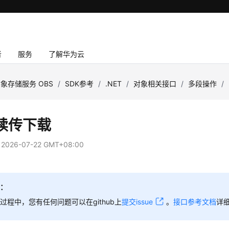
者
服务
了解华为云
象存储服务 OBS
/
SDK参考
/
.NET
/
对象相关接口
/
多段操作
/
续传下载
：
2026-07-22 GMT+08:00
知：
过程中，您有任何问题可以在github上
提交issue
。
接口参考文档
详