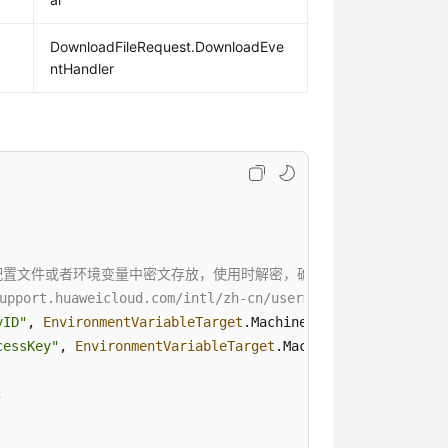
DownloadFileRequest.DownloadEve
ntHandler
文件或者环境变量中密文存放，使用时解密，确保安全；本示例以ak和sk保存
aweicloud.com/intl/zh-cn/usermanual-ca/ca_01_000
yID"
, 
EnvironmentVariableTarget
.
Machine
cessKey"
, 
EnvironmentVariableTarget
.
Machine