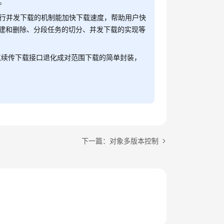
。
erStatus status
){

行并发下载的机制能加快下载速度，帮助用户快
件的创建和删除、分段任务的切分、并发下载的实现等
peed
 / 
1024
  + 
"KB/S"
);

断点续传下载接口退化成对范围下载的简单封装，
ansferPercentage
);

sumableDownloadEvent e
){       

下一篇：对象多版本控制
equest);

StatusCode
);
