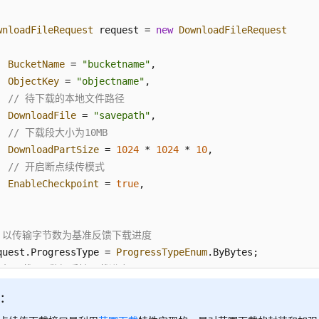
wnloadFileRequest
 request = 
new
DownloadFileRequest
BucketName
 = 
"bucketname"
,

ObjectKey
 = 
"objectname"
,

// 待下载的本地文件路径
DownloadFile
 = 
"savepath"
,

// 下载段大小为10MB
DownloadPartSize
 = 
1024
 * 
1024
 * 
10
,

// 开启断点续传模式
EnableCheckpoint
 = 
true
,

/ 以传输字节数为基准反馈下载进度
quest.
ProgressType
 = 
ProgressTypeEnum
.
ByBytes
;

/ 每下载1MB数据反馈下载进度
quest.
ProgressInterval
 = 
1024
 * 
1024
;

明：