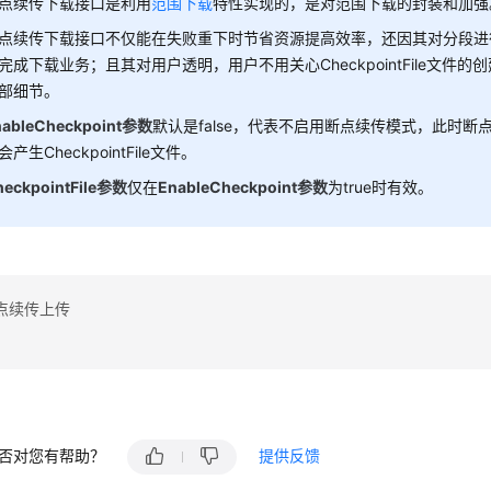
/ 注册下载进度回调函数
点续传下载接口是利用
范围下载
特性实现的，是对范围下载的封装和加强
quest.
DownloadProgress
 += 
delegate
(
object
 sender, Transf
点续传下载接口不仅能在失败重下时节省资源提高效率，还因其对分段进
// 获取下载平均速率
完成下载业务；且其对用户透明，用户不用关心CheckpointFile文
Console
.
WriteLine
(
"AverageSpeed: {0}"
, status.
AverageS
部细节。
// 获取下载进度百分比
nableCheckpoint
参数
默认是false，代表不启用断点续传模式，此时
Console
.
WriteLine
(
"TransferPercentage: {0}"
, status.
Tr
会产生CheckpointFile文件。
eckpointFile
参数
仅在
EnableCheckpoint
参数
为true时有效。
/ 注册下载事件回调函数
quest.
DownloadEventHandler
 += 
delegate
(
object
 sender, Re
// 获取下载事件
Console
.
WriteLine
(
"EventType: {0}"
, e.
EventType
);

点续传上传
tObjectMetadataResponse
 response = client.
DownloadFile
(r
nsole
.
WriteLine
(
"Download File response: {0}"
, response.
(
ObsException
 ex)

否对您有帮助？
提供反馈