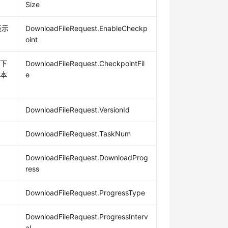
Size
表示
DownloadFileRequest.EnableCheckp
oint
式下
DownloadFileRequest.CheckpointFil
的本
e
DownloadFileRequest.VersionId
DownloadFileRequest.TaskNum
DownloadFileRequest.DownloadProg
ress
DownloadFileRequest.ProgressType
DownloadFileRequest.ProgressInterv
al