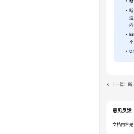
/
断
    re
断
速
内
E
不
    };

Ch
/
    re
上一篇：断
    };

Ge
Co
意见反馈
catch
 
文档内容是
{
