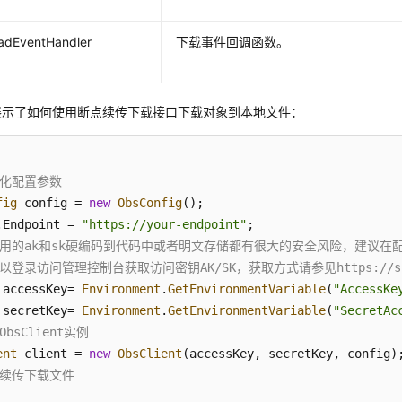
adEventHandler
下载事件回调函数。
展示了如何使用断点续传下载接口下载对象到本地文件：
始化配置参数
fig
 config = 
new
ObsConfig
();

.
Endpoint
 = 
"https://your-endpoint"
证用的ak和sk硬编码到代码中或者明文存储都有很大的安全风险，建议在配置
以登录访问管理控制台获取访问密钥AK/SK，获取方式请参见https://support.hu
 accessKey= 
Environment
.
GetEnvironmentVariable
(
"AccessKe
 secretKey= 
Environment
.
GetEnvironmentVariable
(
"SecretAc
ObsClient实例
ent
 client = 
new
ObsClient
点续传下载文件