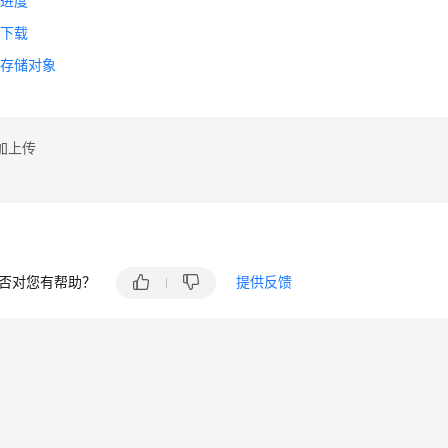
载进度
件下载
档存储对象
加上传
否对您有帮助？
提供反馈