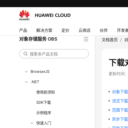
SDK概述
Python
产品
解决方案
定价
云商店
伙伴
开发
Java
对象存储服务 OBS
文档首页
/
对
Go
Android
下载
C
BrowserJS
更新时间
.NET
对象下
使用前须知
流式下
SDK下载
范围下
示例程序
异步下
快速入门