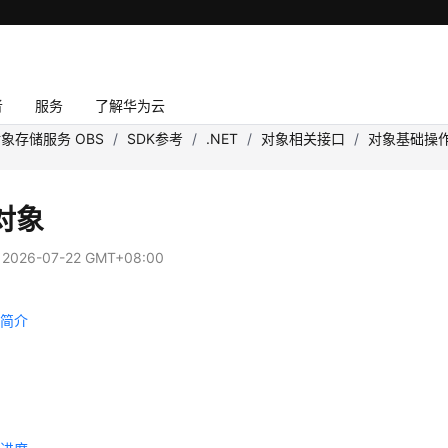
者
服务
了解华为云
象存储服务 OBS
/
SDK参考
/
.NET
/
对象相关接口
/
对象基础操
对象
：
2026-07-22 GMT+08:00
载简介
载
载
载