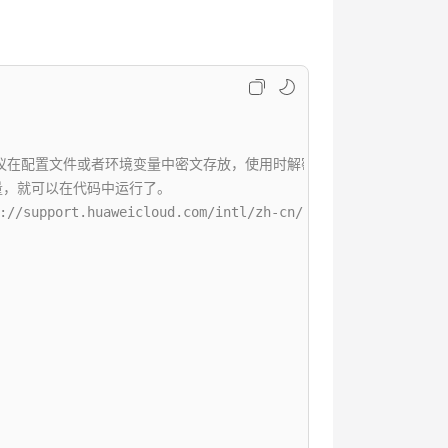
配置文件或者环境变量中密文存放，使用时解密，确保安全；本示例以ak和sk
境变量，就可以在代码中运行了。
.huaweicloud.com/intl/zh-cn/usermanual-ca/ca_01