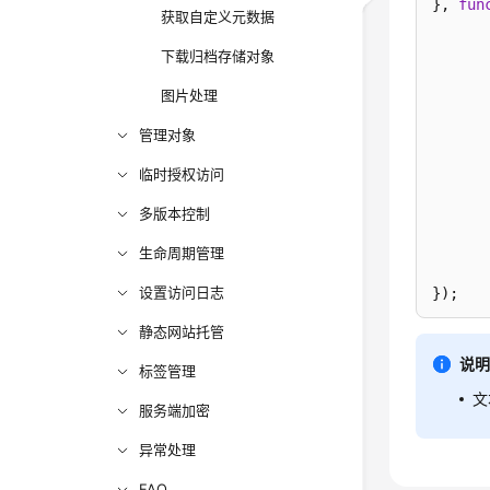
}, 
fun
获取自定义元数据
下载归档存储对象
      
图片处理
管理对象
临时授权访问
多版本控制
       
生命周期管理
       
设置访问日志
});
静态网站托管
说
标签管理
文
服务端加密
异常处理
FAQ