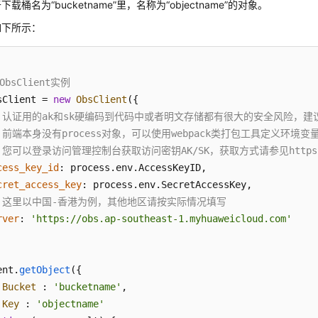
载桶名为“bucketname”里，名称为“objectname”的对象。
如下所示：
ObsClient实例 
sClient = 
new
ObsClient
({

/ 认证用的ak和sk硬编码到代码中或者明文存储都有很大的安全风险，建议在
/ 前端本身没有process对象，可以使用webpack类打包工具定义环
 您可以登录访问管理控制台获取访问密钥AK/SK，获取方式请参见https://support
cess_key_id
: process.
env
.
AccessKeyID
,

cret_access_key
: process.
env
.
SecretAccessKey
,

/ 这里以中国-香港为例，其他地区请按实际情况填写
rver
: 
'https://obs.ap-southeast-1.myhuaweicloud.com'
ent.
getObject
({ 

Bucket
 : 
'bucketname'
, 

Key
 : 
'objectname'