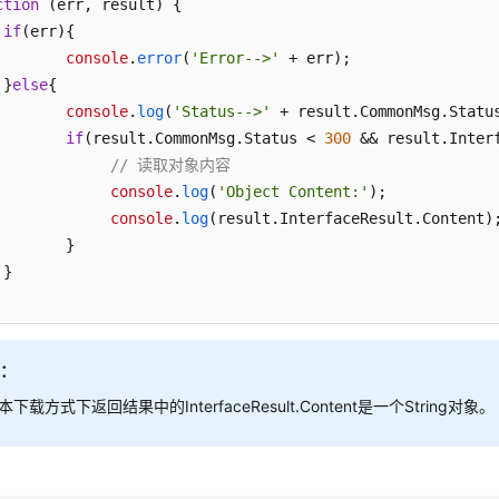
ction
 (
err, result
) { 

if
(err){ 

console
.
error
(
'Error-->'
 + err); 

 }
else
{ 

console
.
log
(
'Status-->'
 + result.
CommonMsg
.
Statu
if
(result.
CommonMsg
.
Status
 < 
300
 && result.
Inter
// 读取对象内容 
console
.
log
(
'Object Content:'
); 

console
.
log
(result.
InterfaceResult
.
Content
);
       }

} 

明：
本下载方式下返回结果中的InterfaceResult.Content是一个String对象。