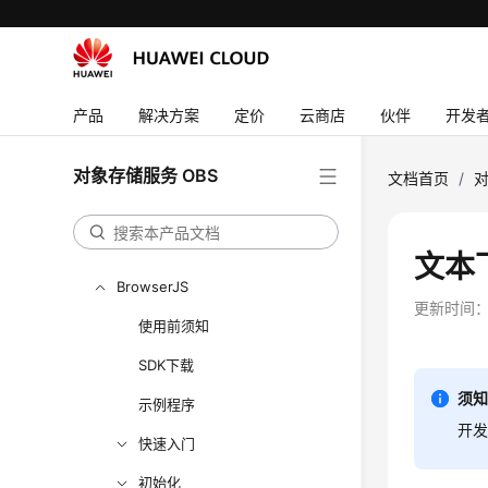
SDK参考
SDK概述
Python
产品
解决方案
定价
云商店
伙伴
开发
Java
Go
对象存储服务 OBS
文档首页
/
对
Android
C
文本
BrowserJS
更新时间
使用前须知
SDK下载
须
示例程序
开发
快速入门
初始化