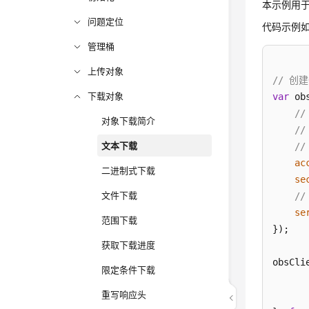
本示例用于下
问题定位
代码示例
管理桶
上传对象
// 创建
下载对象
var
 ob
/
对象下载简介
/
文本下载
//
ac
二进制式下载
se
文件下载
/
se
范围下载
});

获取下载进度
obsCli
限定条件下载
重写响应头