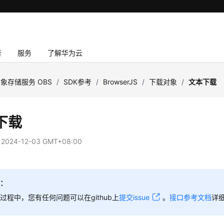
者
服务
了解华为云
象存储服务 OBS
/
SDK参考
/
BrowserJS
/
下载对象
/
文本下载
下载
：
2024-12-03 GMT+08:00
知：
过程中，您有任何问题可以在github上
提交issue
。
接口参考文档
详