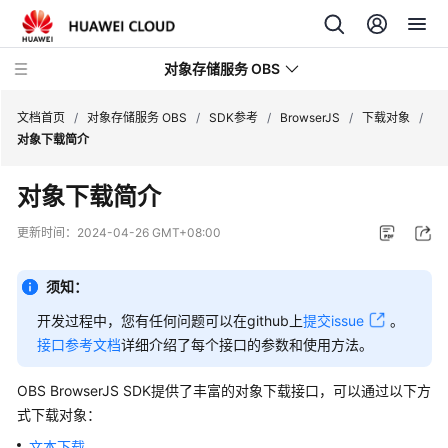
对象存储服务 OBS
文档首页
/
对象存储服务 OBS
/
SDK参考
/
BrowserJS
/
下载对象
/
对象下载简介
最
对象下载简介
新
动
更新时间：
2024-04-26 GMT+08:00
态
须知：
服
务
开发过程中，您有任何问题可以在github上
提交issue
。
公
接口参考文档
详细介绍了每个接口的参数和使用方法。
告
OBS BrowserJS SDK提供了丰富的对象下载接口，可以通过以下方
产
式下载对象：
品
文本下载