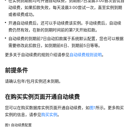
介
在实例到期前均可开通自动续费，到期前7日凌晨3:00首次尝试自
绍
动续费，如果扣款失败，每天凌晨3:00尝试一次，直至实例到期
或者续费成功。
GeminiDB
开通自动续费后，还可以手动续费该实例。手动续费后，自动续
Redis
费仍然有效，在新的到期时间前的第7天开始扣款。
接
自动续费的到期前7日自动扣款属于系统默认配置，您也可以根据
口
需要修改此扣款日，如到期前6日、到期前5日等等。
产
更多关于自动续费的规则介绍请参见
自动续费规则说明
。
品
介
前提条件
绍
请确认包年/包月实例还未到期。
计
费
在购买实例页面开通自动续费
说
明
您可以在购买数据库实例页面开通自动续费，如
图1
所示。更多购买
实例的信息，请参见
购买实例
。
计
费
图1
自动续费配置