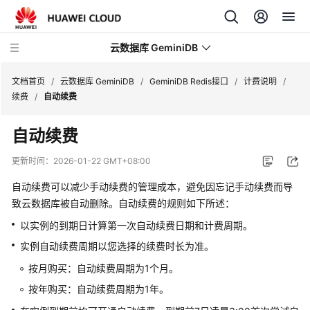
云数据库 GeminiDB
文档首页
/
云数据库 GeminiDB
/
GeminiDB Redis接口
/
计费说明
/
续费
/
自动续费
最
自动续费
新
动
更新时间：
2026-01-22 GMT+08:00
态
自动续费可以减少手动续费的管理成本，避免因忘记手动续费而导
服
致云数据库被自动删除。自动续费的规则如下所述：
务
以实例的到期日计算第一次自动续费日期和计费周期。
公
实例自动续费周期以您选择的续费时长为准。
告
按月购买：自动续费周期为1个月。
产
按年购买：自动续费周期为1年。
品