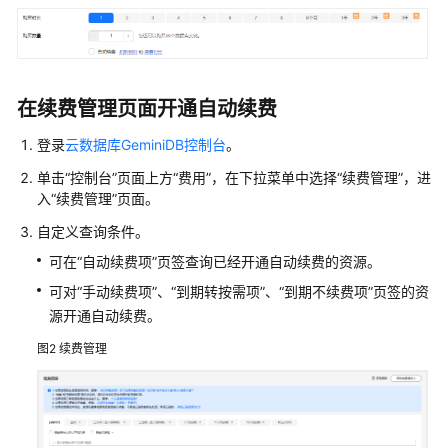
概
述
计
费
在续费管理页面开通自动续费
模
式
登录
云数据库GeminiDB控制台
。
单击“控制台”页面上方“费用”，在下拉菜单中选择“续费管理”，进
计
入“续费管理”页面。
费
项
自定义查询条件。
可在“自动续费项”页签查询已经开通自动续费的资源。
计
可对“手动续费项”、“到期转按需项”、“到期不续费项”页签的资
费
样
源开通自动续费。
例
图2
续费管理
变
更
计