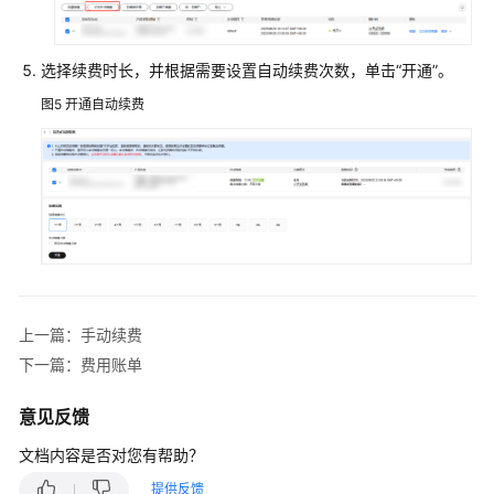
费
费
选择续费时长，并根据需要设置自动续费次数，单击“开通”。
用
账
图5
开通自动续费
单
欠
费
说
明
停
止
上一篇：手动续费
计
下一篇：费用账单
费
意见反馈
成
本
文档内容是否对您有帮助？
管
提供反馈