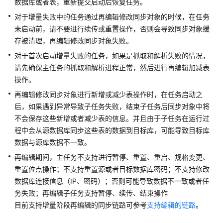
说
数据库或者表，重新提交启动后恢复任务。
明
对于增量失败中的任务通过再编辑修改同步对象的时候，在任务
未启动前，请不要进行续传或重置操作，否则会导致同步对象缓
快
存被清理，再编辑修改同步对象失败。
速
对于首次启动增量失败的任务，如果是抓取和解析失败的情况，
入
门
请先确保主任务的抓取和解析进程正常，然后进行再编辑加减表
操作。
用
再编辑修改同步对象进行新增或减少表操作时，在任务启动之
户
后，如果遇到异常导致子任务失败，结束子任务后同步对象中将
指
不会保存这些新增或者减少表的信息。并且由于子任务在运行过
南
程中会从源数据库同步这些表的数据到目标库，可能导致目标库
数据与源库数据不一致。
准
再编辑期间，主任务不支持进行暂停、重置、重启、规格变更、
备
工
重置位点操作；不支持重置源或者目标数据库密码；不支持修改
作
数据库连接信息（IP、密码）；否则可能导致数据不一致或者任
务失败；再编辑子任务支持暂停、续传、结束操作
实
目前支持增量阶段再编辑的同步链路可参考
支持编辑的链路
。
时