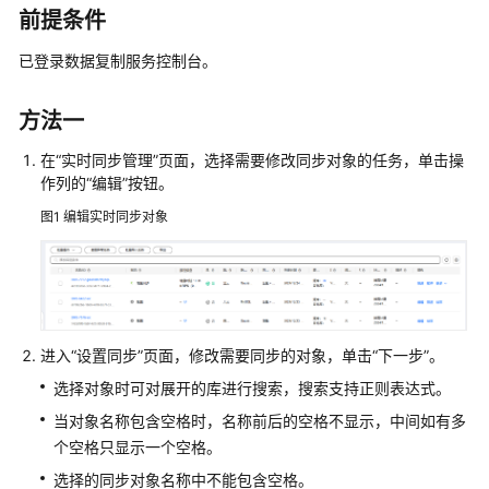
同
前提条件
步
已登录数据复制服务控制台。
同
步
方法一
方
案
在“实时同步管理”页面，选择需要修改同步对象的任务，单击操
概
作列的“编辑”按钮。
览
图1
编辑实时同步对象
数
据
同
步
拓
进入“设置同步”页面，修改需要同步的对象，单击“下一步”。
扑
选择对象时可对展开的库进行搜索，搜索支持正则表达式。
介
绍
当对象名称包含空格时，名称前后的空格不显示，中间如有多
个空格只显示一个空格。
入
选择的同步对象名称中不能包含空格。
云