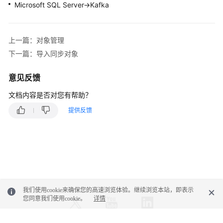
Microsoft SQL Server->Kafka
对
接
云
审
上一篇：对象管理
计
下一篇：导入同步对象
服
务
意见反馈
对
文档内容是否对您有帮助？
接
提供反馈
云
监
控
服
务
对
我们使用cookie来确保您的高速浏览体验。继续浏览本站，即表示
接
您同意我们使用cookie。
详情
云
日