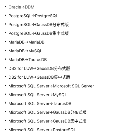
对
Oracle->DDM
象
PostgreSQL->PostgreSQL
PostgreSQL->GaussDB分布式版
导
入
PostgreSQL->
GaussDB集中式
版
同
MariaDB->MariaDB
步
MariaDB->MySQL
对
象
MariaDB->
TaurusDB
DB2 for LUW->GaussDB分布式版
对
DB2 for LUW->
GaussDB集中式
版
象
名
Microsoft SQL Server->Microsoft SQL Server
修
Microsoft SQL Server->MySQL
改
（对
Microsoft SQL Server->
TaurusDB
象
Microsoft SQL Server->GaussDB分布式版
名
Microsoft SQL Server->
GaussDB集中式
版
映
射）
Microsoft SQL Server->PostgreSQL