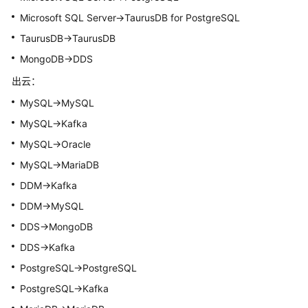
Microsoft SQL Server->TaurusDB for PostgreSQL
查
TaurusDB
->
TaurusDB
看
同
MongoDB->DDS
步
出云：
映
射
MySQL->MySQL
MySQL->Kafka
导
MySQL->Oracle
出
已
MySQL->MariaDB
同
DDM->Kafka
步
DDM->MySQL
对
象
DDS->MongoDB
DDS->Kafka
数
PostgreSQL->PostgreSQL
据
加
PostgreSQL->Kafka
工