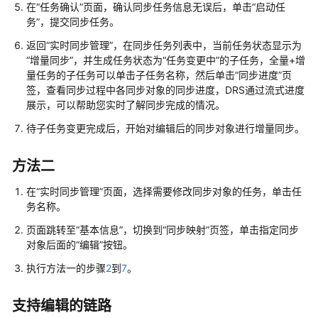
在
“任务确认”
页面，确认同步任务信息无误后，单击
“启动任
创
务”
，提交同步任务。
建
返回
“实时同步管理”
，在同步任务列表中，当前任务状态显示为
同
“增量同步”
，并生成任务状态为
“任务变更中”
的子任务，全量+增
步
量任务的子任务可以单击子任务名称，然后单击
“同步进度”
页
任
签，查看同步过程中各同步对象的同步进度，DRS通过流式进度
务
展示，可以帮助您实时了解同步完成的情况。
查
待子任务变更完成后，开始对编辑后的同步对象进行增量同步。
询
同
方法二
步
进
在“
实时同步
管理”页面，选择需要修改同步对象的任务，单击任
度
务名称。
页面跳转至
“基本信息”
，切换到
“同步映射”
页签，单击指定同步
查
对象后面的
“编辑”
按钮。
看
执行方法一的步骤
2
到
7
。
同
步
日
支持编辑的链路
志