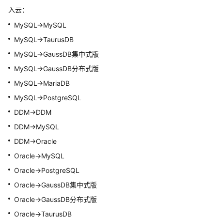
入云：
数
MySQL->MySQL
据
MySQL->
TaurusDB
对
比
MySQL->
GaussDB集中式
版
（对
MySQL->GaussDB分布式版
比
MySQL->MariaDB
同
步
MySQL->PostgreSQL
项）
DDM->DDM
DDM->MySQL
对
象
DDM->Oracle
管
Oracle->MySQL
理
Oracle->PostgreSQL
编
Oracle->
GaussDB集中式
版
辑
Oracle->GaussDB分布式版
同
Oracle->
TaurusDB
步