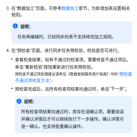
在“数据加工”页面，可参考
数据加工
章节，为新增加表设置相关
出
规则。
云
说明：
自
任务再编辑时，已经同步的表不支持修改加工规则。
建
到
在
“预检查”
页面，进行同步任务预校验，校验是否可进行。
自
查看检查结果，如有不通过的检查项，需要修复不通过项后，
建
单击“重新校验”按钮重新进行任务预校验。
预检查
预检查不通过项处理建议请参见《数据复制服务用户指南》中的“
双
不通过项修复方法
”。
向
“下一步”
预检查完成后，且所有检查项结果均通过时，单击
。
同
步
说明：
任
所有检查项结果均通过时，若存在请确认项，需要阅读
务
并确认详情后才可以继续执行下一步操作。确认详情可
管
逐一确认，也支持批量确认操作。
理