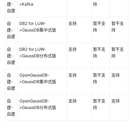
建-
>Kafka
持
自建
查
看
自
DB2 for LUW
-
支持
暂不支
暂不支
同
建-
>
GaussDB集中式
版
持
持
步
自建
映
射
自
DB2 for LUW
-
支持
暂不支
暂不支
建-
>
GaussDB
分布式版
持
持
导
自建
出
已
自
OpenGaussDB-
支持
暂不支
支持
同
建-
>
GaussDB集中式
版
持
步
自建
对
象
自
OpenGaussDB-
支持
暂不支
支持
建-
>
GaussDB
分布式版
持
数
自建
据
加
工