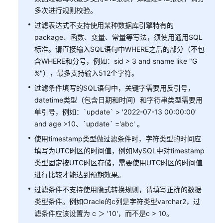
多次进行规则校验。
SDK
过滤表达式不支持使用某种数据库引擎特有的
参
考
package、函数、变量、常量等写法，须使用通用SQL
标准。请直接输入SQL语句中WHERE之后的部分（不包
常
含WHERE和分号，例如：sid > 3 and sname like "G
见
%"），最多支持输入512个字符。
问
过滤条件填写的SQL语句中，关键字需要用反引号，
题
datetime类型（包含日期和时间）和字符串类型需要用
单引号，例如：`update` > '2022-07-13 00:00:00'
故
and age >10、`update` ='abc' 。
障
排
使用timestamp类型做过滤条件时，字符类型的时间应
除
填写为UTC时区的时间值，例如MySQL中对timestamp
类型固定按UTC时区存储，需要使用UTC时区的时间值
视
进行比较才能达到预期效果。
频
过滤条件不支持使用隐式转换规则，请填写正确的数据
帮
类型条件。例如Oracle的c列是字符类型varchar2，过
助
滤条件应该设置为 c ＞ '10'，而不是c > 10。