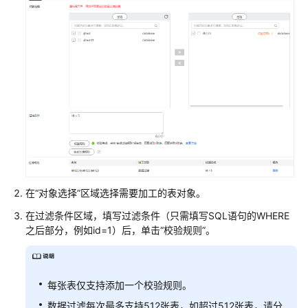
校
验
任
务
最
佳
实
践
安
全
在
“对象选择”
区域选择需要加工的表对象。
白
在过滤条件区域，填写过滤条件（只需填写SQL语句的WHERE
皮
之后部分，例如id=1）后，单击
“校验规则”
。
书
API
参
每张表仅支持添加一个校验规则。
考
数据过滤每次最多支持512张表，如超过512张表，请分