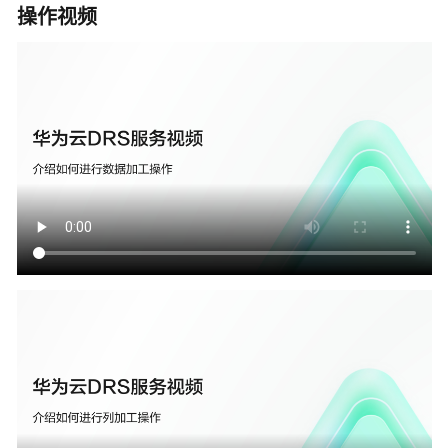
操作视频
参
数
管
理
任
务
生
命
周
期
一
键
诊
断
监
控