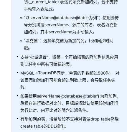
'@',_current_table) 表达式填充新加的列，暂不支持
志
服
手动输入表达式。
务
“以serverName@database@table为列”：使用@符
号分别拼接serverName、源库的库名、表名填充新
同
加的列，其中serverName为手动输入。
步
“填充值”：选择填充值为新加的列，比如同步时间
场
戳。
景
操
支持“批量设置”，将第一个可编辑表的附加列信息应用
作
到此任务中所有可编辑的表。
参
TaurusDB
MySQL->
同步，单表的列数超过500时， 对
考
该表添加附加列可能会超过列数上限，会导致任务失
败。
附
录
如果使用serverName@database@table作为附加列，
后续在进行数据对比时，目标端将默认使用该附加列作
实
为行比对、内容比对的隐含过滤条件。
时
有附加列的表，增量阶段不支持对表做drop table然后
迁
create table的DDL操作。
移