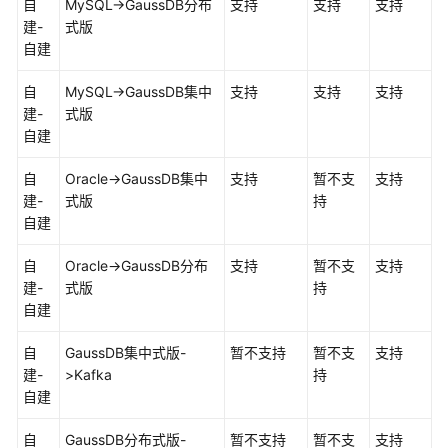
自
MySQL->
GaussDB
分布
支持
支持
支持
对
建-
式版
象
自建
导
自
MySQL->
GaussDB集中
支持
支持
支持
入
建-
式
版
同
自建
步
对
自
Oracle->
GaussDB集中
支持
暂不支
支持
象
建-
式
版
持
自建
对
象
自
Oracle->
GaussDB
分布
支持
暂不支
支持
名
建-
式版
持
修
自建
改
（对
自
GaussDB集中式
版-
暂不支持
暂不支
支持
象
建-
>Kafka
持
名
自建
映
自
GaussDB
射）
分布式版-
暂不支持
暂不支
支持