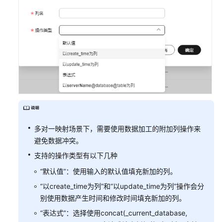
对
接
云
审
计
服
务
对
接
云
监
多对一映射场景下，需要使用数据加工的附加列操作来
控
避免数据冲突。
服
支持的操作类型有以下几种
务
“默认值”：使用输入的默认值填充新加的列。
对
“以create_time为列”和“以update_time为列”操作会分
接
别使用数据产生时间和修改时间填充新加的列。
云
“表达式”：选择使用concat(_current_database,
日