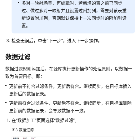
多对一映射场景，再编辑时，若新增的表之前已同步
备
过、做过多对一映射并且设置过附加列，需要对该表重
份
新设置附加列，否则默认保持上一次同步时的附加列设
迁
置。
移
检查无误后，单击
“下一步”
，进入下一步操作。
实
时
数据过滤
灾
备
数据过滤规则添加后，在源库执行更新操作的处理原则，以数据一
致为首要目标。即：
录
制
更新前不符合过滤条件，更新后符合。继续同步，在目标库插入
回
更新后的数据记录。
放
更新前符合过滤条件，更新后不符合。继续同步，在目标库删除
更新前的数据记录，会导致数据不一致。
数
在
“数据加工”
页面选择
“数据过滤”
。
据
订
图3
数据过滤
阅