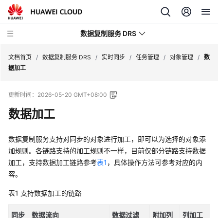
数据复制服务 DRS
文档首页
/
数据复制服务 DRS
/
实时同步
/
任务管理
/
对象管理
/
数
据加工
最
更新时间：
2026-05-20 GMT+08:00
新
动
数据加工
态
数据复制服务支持对同步的对象进行加工，即可以为选择的对象添
产
加规则。各链路支持的加工规则不一样，目前仅部分链路支持数据
品
加工，支持数据加工链路参考
表1
，具体操作方法可参考对应的内
介
容。
绍
表1
支持数据加工的链路
计
费
同步
数据流向
数据过滤
附加列
列加工