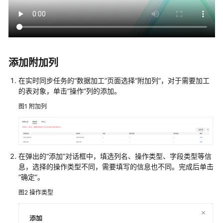
信
息
标
签
添加附加列
管
理
在实时同步任务的
“数据加工”
页面选择“附加列”，对于需要加工
的表对象，单击“操作”列的添加。
连
接
图1
附加列
诊
断
查
在弹出的“添加”对话框中，填选列名、操作类型、字段类型等信
看
息，选择的操作类型不同，需要填写的信息也不同。完成后单击
异
“确定”。
常
图2
操作类型
数
据