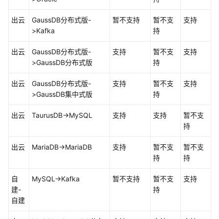
出云
GaussDB
分布式版-
暂不支持
暂不支
支持
数
>Kafka
持
据
对
出云
GaussDB
分布式版-
支持
暂不支
支持
比
>
GaussDB
分布式版
持
（对
比
出云
GaussDB
分布式版-
支持
暂不支
支持
同
>
GaussDB集中式
版
持
步
项）
出云
TaurusDB
->MySQL
支持
支持
暂不支
持
对
象
出云
MariaDB->MariaDB
支持
暂不支
暂不支
管
持
持
理
自
MySQL->Kafka
暂不支持
暂不支
支持
编
建-
持
辑
自建
同
步