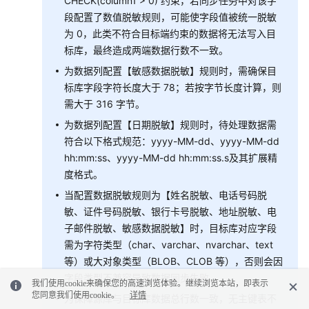
CHECK(column1 > 0) 约束，若同步任务中对该字
段配置了数值脱敏规则，可能使字段值被统一脱敏
为 0，此类不符合目标端约束的数据将无法写入目
标库，最终造成两端数据行数不一致。
为数据列配置【敏感数据脱敏】规则时，需确保目
标库字段字符长度大于 78；若按字节长度计算，则
需大于 316 字节。
为数据列配置【日期脱敏】规则时，待处理数据需
符合以下格式规范：yyyy-MM-dd、yyyy-MM-dd
hh:mm:ss、yyyy-MM-dd hh:mm:ss.s及其扩展精
度格式。
当配置数据脱敏规则为【姓名脱敏、电话号码脱
敏、证件号码脱敏、银行卡号脱敏、地址脱敏、电
子邮件脱敏、敏感数据脱敏】时，目标库对应字段
需为字符类型（char、varchar、nvarchar、text
等）或大对象类型（BLOB、CLOB 等），否则会因
字段类型不兼容导致数据同步失败。
我们使用cookie来确保您的高速浏览体验。继续浏览本站，即表示
您同意我们使用cookie。
详情
为保障源库与目标库数据总行数一致，无主键表不