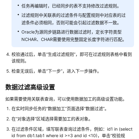
任务再编辑时，已经同步的表不支持修改过滤规则。
协
议
过滤规则中关联表的过滤条件与配置规则中对应表的过
（SLA）
滤条件必须相同，否则可能会引起过滤数据不一致。
Oracle为源同步链路进行数据过滤时，定长字符类型
白
NCHAR、CHAR需要使用完整固定长度字符进行匹配。
皮
书
校验通过后，单击
“生成过滤规则”
，即可在过滤规则表格中看到
资
该规则。
源
检查无误后，单击
“下一步”
，进入下一步操作。
支
持
数据过滤高级设置
区
域
如果需要使用关联表查询，可以使用数据加工的高级设置功能。
在实时同步任务的
“数据加工”
页面选择
“数据过滤”
。
系
统
在
“对象选择”
区域选择需要加工的表对象。
权
在过滤条件区域，填写联表查询过滤条件，例如：id1 in (select
限
id from db1.tab1 where id >=3 and id <10)，单击
“校验规