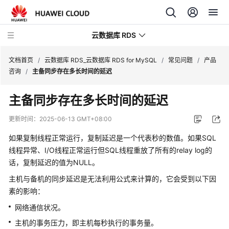
云数据库 RDS
文档首页
/
云数据库 RDS_云数据库 RDS for MySQL
/
常见问题
/
产品
咨询
/
主备同步存在多长时间的延迟
主备同步存在多长时间的延迟
最
更新时间：
2025-06-13 GMT+08:00
新
如果复制线程正常运行，复制延迟是一个代表秒的数值。如果SQL
动
线程异常、I/O线程正常运行但SQL线程重放了所有的relay log的
态
话，复制延迟的值为NULL。
服
主机与备机的同步延迟是无法利用公式来计算的，它会受到以下因
务
素的影响：
公
网络通信状况。
告
主机的事务压力，即主机每秒执行的事务量。