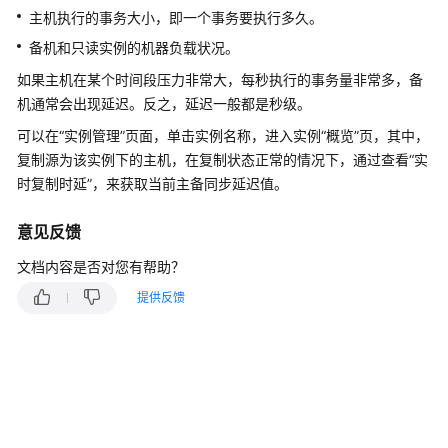
产
主机执行的事务大小，即一个事务要执行多久。
品
备机和只读实例的机器负载状况。
介
绍
如果主机在某个时间段压力非常大，每秒执行的事务量非常多，备
机通常会出现延迟。反之，延迟一般都是秒级。
计
可以在
“实例管理”
页面，单击实例名称，进入实例
“概览”
页，其中，
费
复制源为该实例下的主机，在复制状态正常的情况下，通过查看
“实
说
时复制时延”
，来获取当前主备同步延迟值。
明
意见反馈
快
速
文档内容是否对您有帮助？
入
门
提供反馈
内
核
介
绍