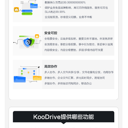
用
户
指
南
用
户
指
南
（运
营
商）
API
参
考
API
参