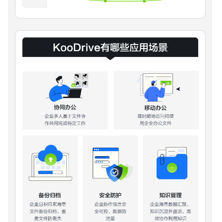
责
任
共
担
云
服
务
等
级
协
议
（SLA）
白
皮
书
资
源