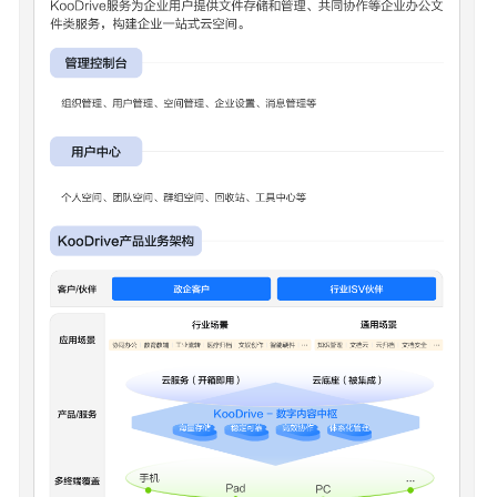
考
（运
营
商）
常
见
问
题
视
频
帮
助
通
用
参
考