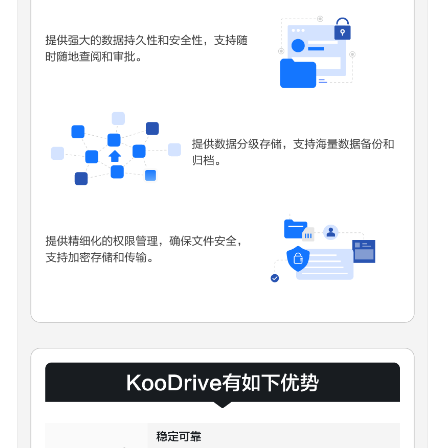
权
限
管
理
约
束
与
限
制
计
费
说
明
快
速
入
门