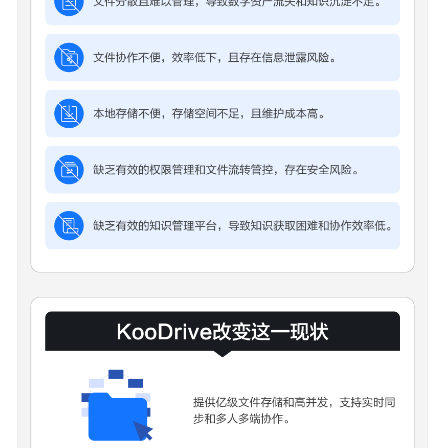
用
场
景
产
品
功
能
安
全
权
限
管
理
精
细
化