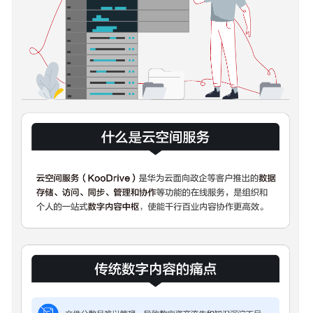
云
空
间
服
务
什
么
是
云
空
间
服
务
产
品
优
势
应