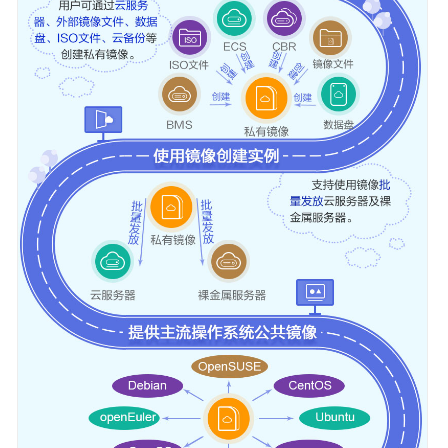
安
全
IMS
权
限
管
理
基
本
概
念
镜
像
服
务
与
其