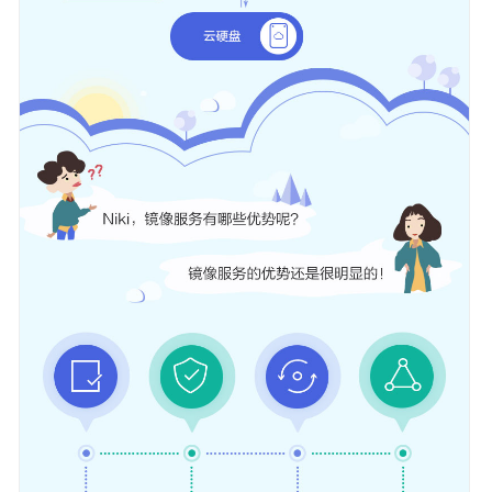
景
产
品
功
能
约
束
与
限
制
镜
像
停
止
服
务
与