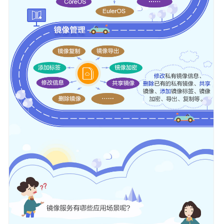
他
服
务
的
关
系
快
速
入
门
用
户
指
南
最
佳
实