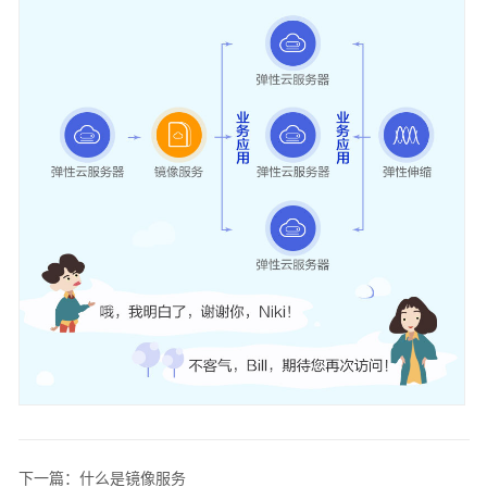
产
品
术
语
更
多
文
档
通
用
参
考
责
任
共
担
下一篇：什么是镜像服务