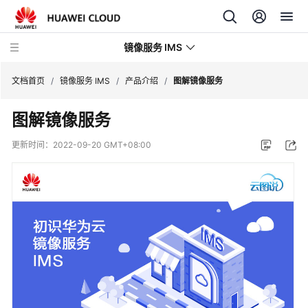
镜像服务 IMS
文档首页
/
镜像服务 IMS
/
产品介绍
/
图解镜像服务
图解镜像服务
最
新
更新时间：
2022-09-20 GMT+08:00
动
态
产
品
介
绍
图
解