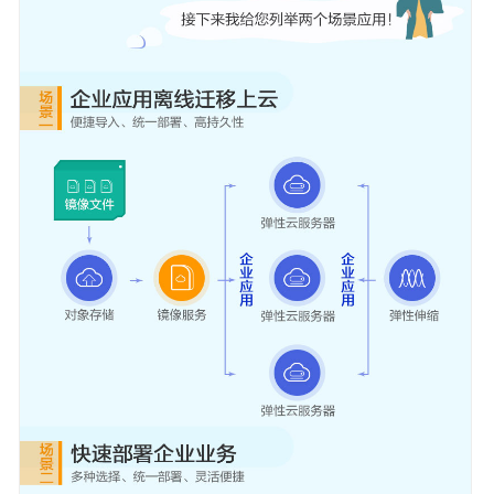
践
API
参
考
SDK
参
考
常
见
问
题
视
频
帮
助