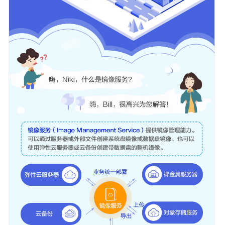
镜
像
服
务
什
么
是
镜
像
服
务
产
品
优
势
应
用
场