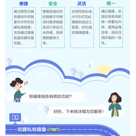
支
持
计
划
相
关
支
持
列
表
镜
像
的
计
费
标
准