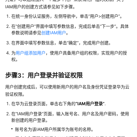
协
IAM用户的创建方式请参见如下步骤。
议
在统一身份认证服务，左侧导航中，单击
“
用户>创建用户
”
。
（SLA）
在
“创建用户”
界面中填写参数信息，完成后单击
“下一步”
。具体
白
参数说明请参见
创建IAM用户
。
皮
在界面中填写参数信息，单击
“确定”
，完成用户创建。
书
资
为
用户组添加用户
，使用户具备用户组的权限，实现用户的授
源
权。
支
步骤3：用户登录并验证权限
持
区
用户创建完成后，可以使用新用户的用户名及身份凭证登录华为云
域
验证权限。
在华为云登录页面，单击右下角的
“IAM用户登录”
.
系
统
在
“IAM用户登录”
页面，输入账号名、用户名及用户密码，使用
权
新创建的用户登录。
限
账号名为该IAM用户所属华为账号的名称。