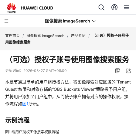
图像搜索 ImageSearch
文档首页
/
图像搜索 ImageSearch
/
产品介绍
/
（可选）授权子账号使
用图像搜索服务
最
（可选）授权子账号使用图像搜索服务
新
动
更新时间：
2026-03-27 GMT+08:00
态
本章节通过简单的用户组授权方法，将图像搜索对应区域的
“Tenant
产
Guest”
权限和对象存储的
“OBS Buckets Viewer”
策略授予用户组，
品
并将用户添加至用户组中，从而使子账户拥有对应的操作权限，操
介
作流程如
图1
所示。
绍
示例流程
什
么
图1
给用户授权图像搜索权限流程