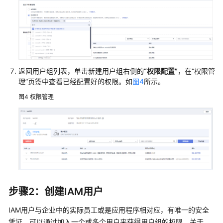
见
问
题
通
返回用户组列表，单击新建用户组右侧的
“权限配置”
，在
“权限管
用
理”
页签中查看已经配置好的权限。如
图4
所示。
参
考
图4
权限管理
责
任
共
担
云
服
步骤2：创建IAM用户
务
等
IAM用户与企业中的实际员工或是应用程序相对应，有唯一的安全
级
凭证，可以通过加入一个或多个用户来获得用户组的权限。关于