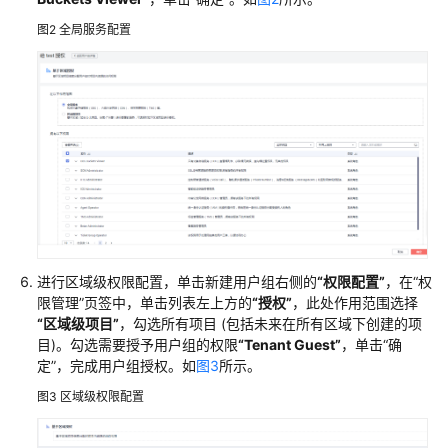
像
图2
全局服务配置
搜
索
服
务
快
速
入
门
API
进行区域级权限配置，单击新建用户组右侧的
“权限配置”
，在
“权
参
限管理”
页签中，单击列表左上方的
“授权”
，此处作用范围选择
考
“区域级项目”
，勾选所有项目 (包括未来在所有区域下创建的项
目)。勾选需要授予用户组的权限
“Tenant Guest”
，单击“确
SDK
定”，完成用户组授权。如
图3
所示。
参
图3
区域级权限配置
考
常