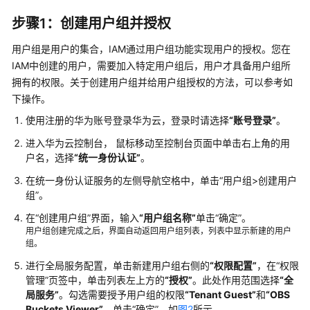
监
步骤1：创建用户组并授权
控
指
用户组是用户的集合，IAM通过用户组功能实现用户的授权。您在
标
IAM中创建的用户，需要加入特定用户组后，用户才具备用户组所
拥有的权限。关于创建用户组并给用户组授权的方法，可以参考如
计
下操作。
费
使用注册的华为账号登录华为云，登录时请选择
“账号登录”
。
说
明
进入华为云控制台， 鼠标移动至控制台页面中单击右上角的用
户名，选择
“统一身份认证”
。
（可
在统一身份认证服务的左侧导航空格中，单击
“
用户组>创建用户
选）
组
”
。
授
权
在
“创建用户组”
界面，输入
“用户组名称”
单击
“确定”
。
用户组创建完成之后，界面自动返回用户组列表，列表中显示新建的用户
子
组。
账
号
进行全局服务配置，单击新建用户组右侧的
“权限配置”
，在
“权限
使
管理”
页签中，单击列表左上方的
“授权”
。此处作用范围选择
“全
用
局服务”
。勾选需要授予用户组的权限
“Tenant Guest”
和
“OBS
图
Buckets Viewer”
，单击“确定”。如
图2
所示。