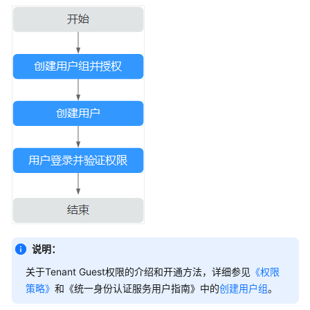
是
图
像
搜
索
应
用
场
景
使
用
限
制
说明：
使
用
关于Tenant Guest权限的介绍和开通方法，详细参见
《权限
服
策略》
和《统一身份认证服务用户指南》中的
创建用户组
。
务