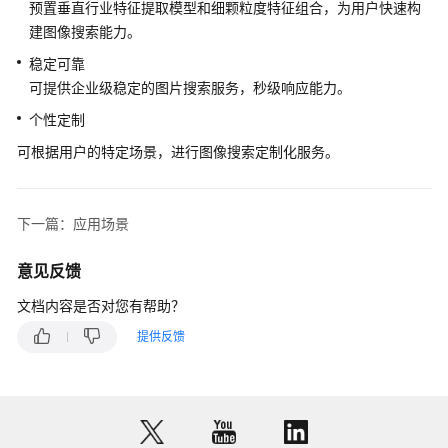
预置垂直行业特征提取模型和细颗粒度特征组合，为用户快速构
监
建图像搜索能力。
控
稳定可靠
指
可提供企业级稳定的图片搜索服务，秒级响应能力。
标
个性定制
计
可根据用户的特定场景，进行图像搜索定制化服务。
费
说
明
下一篇：应用场景
（可
意见反馈
选）
授
文档内容是否对您有帮助？
权
子
提供反馈
账
号
使
用
图