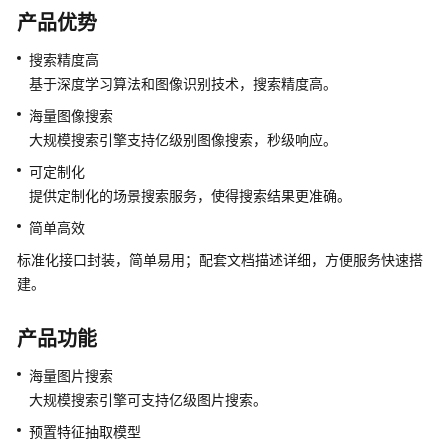
是
产品优势
图
像
搜索精度高
搜
基于深度学习算法和图像识别技术，搜索精度高。
索
海量图像搜索
应
大规模搜索引擎支持亿级别图像搜索，秒级响应。
用
可定制化
场
提供定制化的场景搜索服务，使得搜索结果更准确。
景
简单高效
使
标准化接口封装，简单易用；配套文档描述详细，方便服务快速搭
用
建。
限
制
产品功能
使
海量图片搜索
用
大规模搜索引擎可支持亿级图片搜索。
服
务
预置特征抽取模型