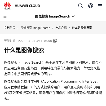
图像搜索 ImageSearch
文档首页
/
图像搜索 ImageSearch
/
产品介绍
/
什么是图像搜索
更新时间：
2022-04-25 GMT+08:00
最
新
什么是图像搜索
动
态
图像搜索（Image Search）基于深度学习与图像识别技术，结合不
同应用业务和行业场景，利用特征向量化与搜索能力，帮助您从指
产
定图库中搜索相同或相似的图片。
品
介
图像搜索服务以开放API（Application Programming Interface，
绍
应用程序编程接口）的方式提供给用户，用户通过实时访问和调用
API获取图像搜索结果，帮助用户在图像库中进行相同或相似图像搜
什
索。
么