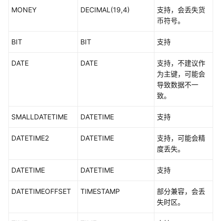
MONEY
据
DECIMAL(19,4)
支持，会丢失货
库
币符号。
BIT
BIT
支持
产
品
DATE
DATE
支持，不建议作
架
为主键，可能会
构
导致数据不一
和
致。
功
能
SMALLDATETIME
DATETIME
支持
原
理
DATETIME2
DATETIME
支持，可能会精
度丢失。
产
品
DATETIME
DATETIME
支持
优
势
DATETIMEOFFSET
TIMESTAMP
部分兼容，会丢
失时区。
功
能