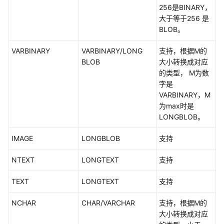
256是BINARY，
MySQL-
大于等于256 是
>GaussDB
BLOB。
DDM-
VARBINARY
VARBINARY/LONG
支持，根据M的
>GaussDB
BLOB
大小转换成对应
的类型， M为数
MySQL-
字是
>Oracle
VARBINARY，M
为max时是
Oracle-
LONGBLOB。
>MySQL
IMAGE
LONGBLOB
支持
Oracle-
>TaurusDB
NTEXT
LONGTEXT
支持
Oracle-
TEXT
LONGTEXT
支持
>GaussDB
NCHAR
CHAR/VARCHAR
支持，根据M的
Oracle-
大小转换成对应
>DDM