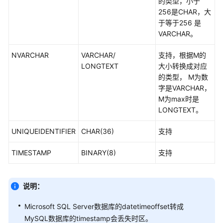
的类型，小于
256是CHAR，大
Oracle-
于等于256 是
>PostgreSQL
VARCHAR。
NVARCHAR
VARCHAR/
支持，根据M的
TaurusDB-
LONGTEXT
大小转换成对应
>Oracle
的类型， M为数
字是VARCHAR，
GaussDB-
M为max时是
>MySQL
LONGTEXT。
GaussDB-
UNIQUEIDENTIFIER
CHAR(36)
支持
>DDM
TIMESTAMP
BINARY(8)
支持
GaussDB-
>GaussDB
说明：
GaussDB-
>PostgreSQL
Microsoft SQL Server数据库的datetimeoffset转成
MySQL数据库的timestamp会丢失时区。