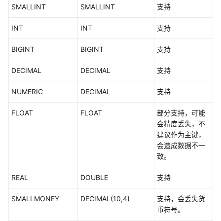
数
SMALLINT
SMALLINT
支持
据
复
INT
INT
支持
制
服
BIGINT
BIGINT
支持
务
DECIMAL
DECIMAL
支持
什
么
NUMERIC
DECIMAL
支持
是
数
FLOAT
FLOAT
部分支持，可能
据
会精度丢失，不
复
建议作为主键，
制
会造成数据不一
服
致。
务
REAL
DOUBLE
支持
支
持
SMALLMONEY
DECIMAL(10,4)
支持，会丢失货
的
币符号。
数