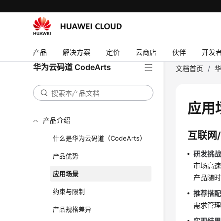
产品
解决方案
定价
云商店
伙伴
开发
华为云码道 CodeArts
文档首页
/
华
应用
产品介绍
互联网/
什么是华为云码道（CodeArts）
研发挑
产品优势
市场高
应用场景
产品随
约束与限制
推荐搭
需求管
产品规格差异
实现结