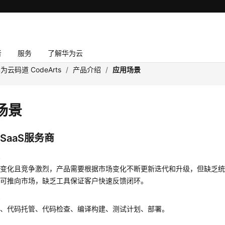
者
服务
了解华为云
为云码道 CodeArts
/
产品介绍
/
应用场景
场景
SaaS服务商
战
速变化且竞争激烈，产品需要根据市场变化不断更新迭代和升级，但缺乏
时可推向市场，缺乏工具保证客户快速反馈闭环。
配
理、代码托管、代码检查、编译构建、测试计划、部署。
果