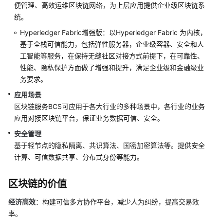
便管理、高效运维区块链网络，为上层应用提供企业级区块链系
品
统。
优
势
Hyperledger Fabric增强版：以Hyperledger Fabric 为内核，
基于全栈可信能力，包括弹性服务器，企业级容器、安全和人
基
工智能等服务，在保持无缝社区对接方式前提下，在可靠性、
本
性能、隐私保护方面做了增强和提升，满足企业级和金融级业
概
务要求。
念
应用场景
区块链服务BCS可应用于各大行业的多种场景中，各行业的业务
产
应用对接区块链平台，保证业务数据可信、安全。
品
规
安全管理
格
基于轻节点的隐私隔离、共识算法、国密加密算法等。提供安全
差
计算、可信数据共享、分布式身份等能力。
异
区块链的价值
应
用
经济高效
：构建可信多方协作平台，减少人为纠纷，提高交易效
场
率。
景