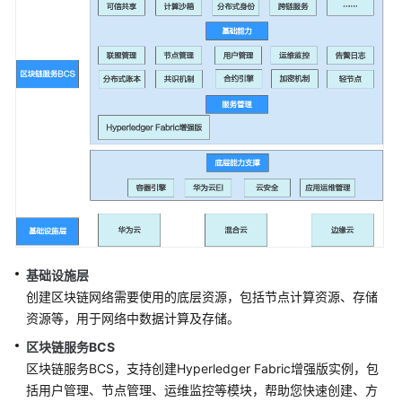
区
块
链
服
务
什
么
是
区
块
链
服
务
基础设施层
创建区块链网络需要使用的底层资源，包括节点计算资源、存储
产
资源等，用于网络中数据计算及存储。
品
功
区块链服务BCS
能
区块链服务BCS，支持创建Hyperledger Fabric增强版实例，包
括用户管理、节点管理、运维监控等模块，帮助您快速创建、方
产