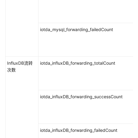
度
安
全
iotda_mysql_forwarding_failedCount
基
本
概
念
InfluxDB流转
iotda_influxDB_forwarding_totalCount
次数
权
限
管
理
iotda_influxDB_forwarding_successCount
隐
私
声
明
iotda_influxDB_forwarding_failedCount