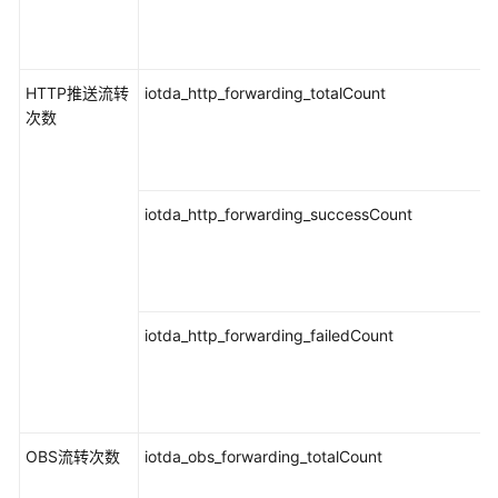
计
费
说
明
HTTP推送流转
iotda_http_forwarding_totalCount
次数
快
速
入
门
iotda_http_forwarding_successCount
用
户
指
南
iotda_http_forwarding_failedCount
最
佳
实
践
OBS流转次数
iotda_obs_forwarding_totalCount