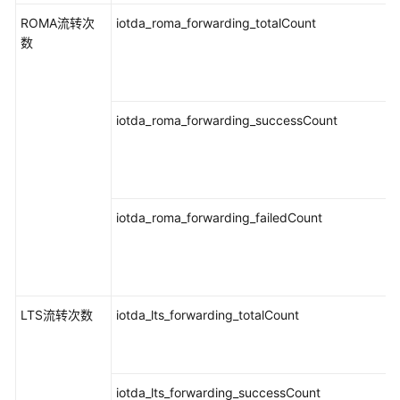
务
ROMA流转次
iotda_roma_forwarding_totalCount
等
数
级
协
议
（SLA）
iotda_roma_forwarding_successCount
白
皮
书
资
iotda_roma_forwarding_failedCount
源
支
持
LTS流转次数
iotda_lts_forwarding_totalCount
区
域
系
iotda_lts_forwarding_successCount
统