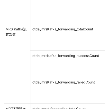
IoTDA
指
标
基
MRS Kafka流
础
iotda_mrsKafka_forwarding_totalCount
转次数
指
标：
node-
exporter
iotda_mrsKafka_forwarding_successCount
指
标
基
础
iotda_mrsKafka_forwarding_failedCount
指
标：
Flink
指
标
MQTT流转次
iotda_mqtt_forwarding_totalCount