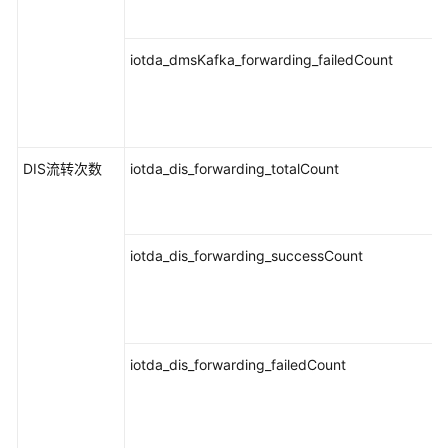
文
档
iotda_dmsKafka_forwarding_failedCount
更
多
文
档
DIS流转次数
iotda_dis_forwarding_totalCount
通
用
参
iotda_dis_forwarding_successCount
考
责
任
共
iotda_dis_forwarding_failedCount
担
云
服