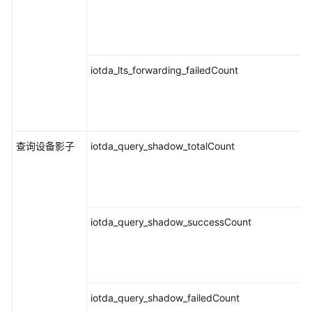
权
限
iotda_lts_forwarding_failedCount
查询设备影子
iotda_query_shadow_totalCount
iotda_query_shadow_successCount
iotda_query_shadow_failedCount