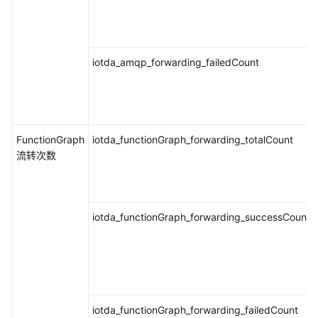
基
础
指
标：
iotda_amqp_forwarding_failedCount
IEF
指
标
基
FunctionGraph
iotda_functionGraph_forwarding_totalCount
础
流转次数
指
标：
CSE
指
iotda_functionGraph_forwarding_successCount
标
基
础
指
标：
iotda_functionGraph_forwarding_failedCount