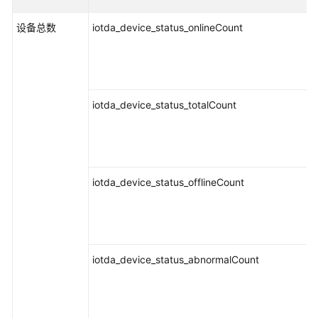
应
用
设备总数
iotda_device_status_onlineCount
运
维
管
理
iotda_device_status_totalCount
什
么
是
应
用
iotda_device_status_offlineCount
运
维
管
理
iotda_device_status_abnormalCount
产
品
优
势