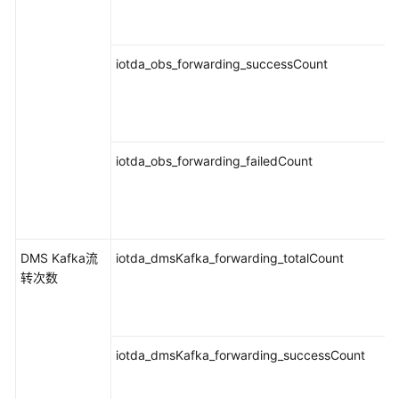
API
参
考
iotda_obs_forwarding_successCount
SDK
参
考
iotda_obs_forwarding_failedCount
常
见
问
题
DMS Kafka流
iotda_dmsKafka_forwarding_totalCount
视
转次数
频
帮
助
iotda_dmsKafka_forwarding_successCount
AOM
1.0