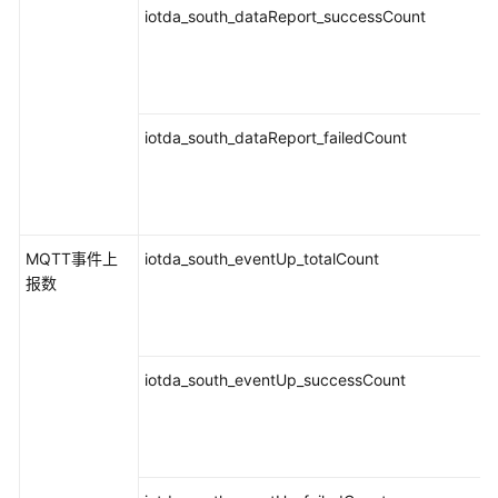
iotda_south_dataReport_successCount
服
务
的
关
系
iotda_south_dataReport_failedCount
AOM
与
CES
的
MQTT事件上
iotda_south_eventUp_totalCount
云
报数
服
务
监
控
iotda_south_eventUp_successCount
功
能
对
比