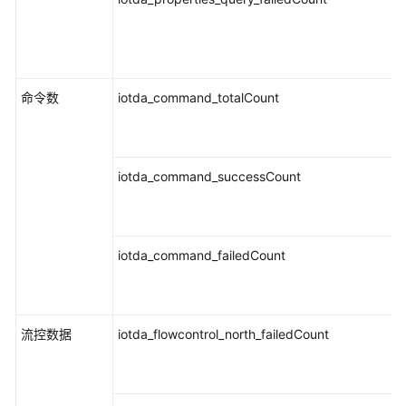
命令数
iotda_command_totalCount
iotda_command_successCount
iotda_command_failedCount
流控数据
iotda_flowcontrol_north_failedCount