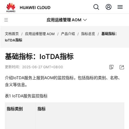
应用运维管理 AOM
文档首页
/
应用运维管理 AOM
/
产品介绍
/
指标总览
/
基础指标：
IoTDA指标
最
基础指标：IoTDA指标
新
动
更新时间：
2025-06-27 GMT+08:00
态
介绍IoTDA服务上报到AOM的监控指标，包括指标的类别、名称、
产
含义等信息。
品
表1
IoTDA服务监控指标
介
绍
指标类别
指标
图
解