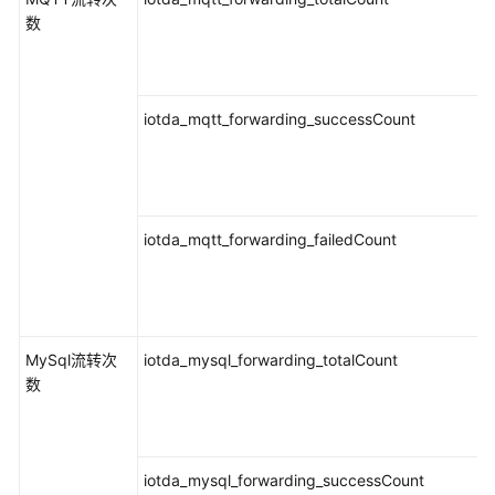
数
基
础
指
标：
iotda_mqtt_forwarding_successCount
CCI2.0
指
标
基
iotda_mqtt_forwarding_failedCount
础
指
标：
CAE
指
MySql流转次
iotda_mysql_forwarding_totalCount
标
数
指
标
维
iotda_mysql_forwarding_successCount