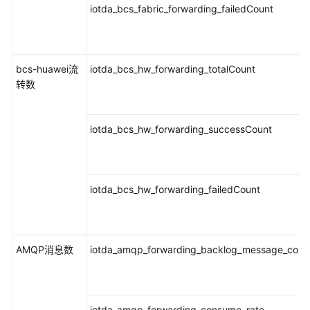
iotda_bcs_fabric_forwarding_failedCount
bcs-huawei流
iotda_bcs_hw_forwarding_totalCount
转数
iotda_bcs_hw_forwarding_successCount
iotda_bcs_hw_forwarding_failedCount
AMQP消息数
iotda_amqp_forwarding_backlog_message_coun
iotda_amqp_forwarding_consume_rate