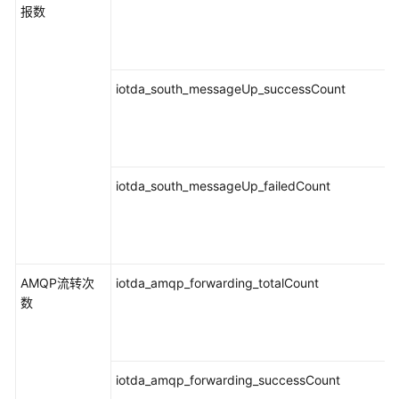
报数
指
标
基
iotda_south_messageUp_successCount
础
指
标：
容
器
iotda_south_messageUp_failedCount
指
标
基
础
AMQP流转次
iotda_amqp_forwarding_totalCount
指
数
标：
Modelarts
指
标
iotda_amqp_forwarding_successCount