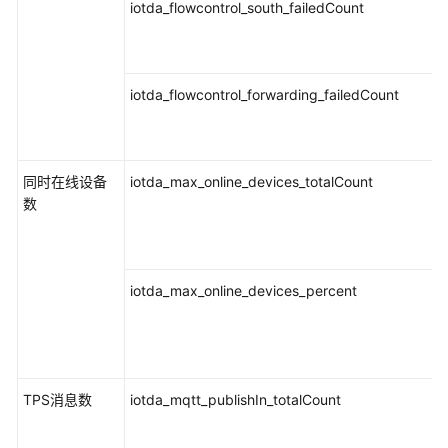
iotda_flowcontrol_south_failedCount
iotda_flowcontrol_forwarding_failedCount
同时在线设备
iotda_max_online_devices_totalCount
数
iotda_max_online_devices_percent
TPS消息数
iotda_mqtt_publishIn_totalCount