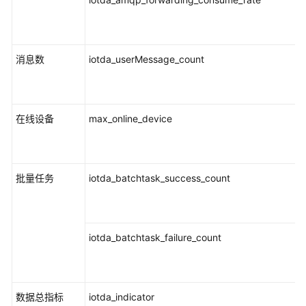
消息数
iotda_userMessage_count
在线设备
max_online_device
批量任务
iotda_batchtask_success_count
iotda_batchtask_failure_count
数据总指标
iotda_indicator