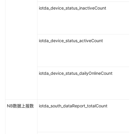
iotda_device_status_inactiveCount
应
用
场
景
iotda_device_status_activeCount
产
品
功
能
iotda_device_status_dailyOnlineCount
与
AOM
1.0
对
NB数据上报数
iotda_south_dataReport_totalCount
比
与
其
他