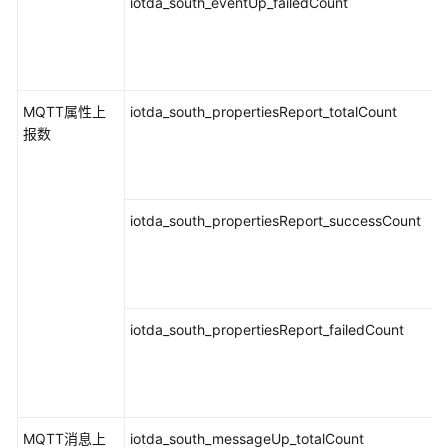
iotda_south_eventUp_failedCount
约
束
与
限
制
MQTT属性上
iotda_south_propertiesReport_totalCount
报数
指
标
总
览
iotda_south_propertiesReport_successCount
简
介
基
iotda_south_propertiesReport_failedCount
础
指
标：
虚
MQTT消息上
iotda_south_messageUp_totalCount
机