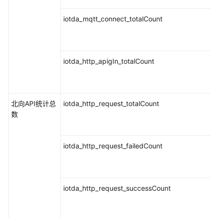
iotda_mqtt_connect_totalCount
iotda_http_apigIn_totalCount
北向API统计总
iotda_http_request_totalCount
数
iotda_http_request_failedCount
iotda_http_request_successCount