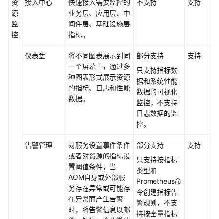
应
资
接入中心
快速接入需要监控的
不支持
支持
用
源
业务层、应用层、中
运
监
间件层、基础设施层
维
控
指标。
管
理
仪表盘
将不同图表展示到同
部分支持
支持
一个屏幕上，通过多
只支持指标数
什
种图表形式展示资源
据和系统性能
么
的指标、日志和性能
数据的可视化
是
数据。
监控，不支持
应
日志数据的监
用
控。
运
维
告警管理
对服务设置事件条件
部分支持
支持
管
或者对资源的指标设
只支持按指标
理
置阈值条件，当
类型和
AOM自身或外部服
Prometheus命
产
务存在异常或可能存
令创建指标告
品
在异常而产生告警
警规则，不支
优
时，将告警信息以邮
持按全量指标
势