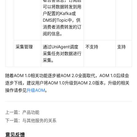
限
可以将数据转发到用
管
户配置的Kafka或
理
DMS的Topic中，供
消费者消费转发的订
隐
阅的信息。
私
声
采集管理
通过UniAgent调度
不支持
支持
明
采集任务对数据进行
采集。
计
费
随着AOM 1.0相关功能逐步被AOM 2.0全面取代，AOM 1.0后续会
说
逐步下线，建议用户将AOM 1.0升级到AOM 2.0版本，升级的相关
明
操作请参见
升级AOM
。
快
速
上一篇：产品功能
入
下一篇：与其他服务的关系
门
意见反馈
用