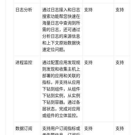
约
日志分析
通过日志接入和日志
支持
支持
束
搜索功能帮您快速在
与
海量日志中查询到所
限
需的日志，还可通过
制
分析日志的来源信息
和上下文原始数据快
指
速定位问题。
标
总
进程监控
通过配置应用发现规
支持
支持
览
则发现和收集主机上
部署的应用和关联的
安
指标，并支持从应用
全
下钻到组件，从组件
下钻到实例，从实例
基
下钻到容器。通过各
本
层状态，完成对应用
概
或组件的立体监控。
念
数据订阅
支持用户订阅指标或
支持
支持
权
者告警信息，订阅后