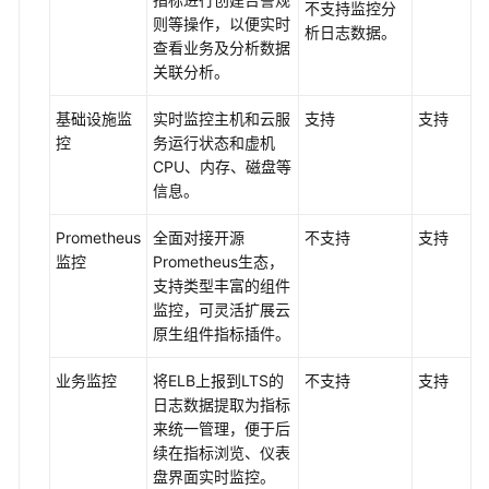
不支持监控分
服
则等操作，以便实时
析日志数据。
务
查看业务及分析数据
的
关联分析。
关
系
基础设施监
实时监控主机和云服
支持
支持
控
务运行状态和虚机
CPU、内存、磁盘等
AOM
信息。
与
CES
Prometheus
全面对接开源
不支持
支持
的
监控
Prometheus生态，
云
支持类型丰富的组件
服
监控，可灵活扩展云
务
原生组件指标插件。
监
控
业务监控
将ELB上报到LTS的
不支持
支持
功
日志数据提取为指标
能
来统一管理，便于后
对
续在指标浏览、仪表
比
盘界面实时监控。