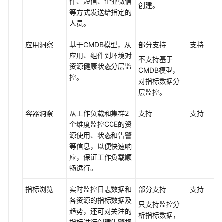
件、短信、企业微信
创建。
等方式发送给指定的
应
人员。
用
场
应用洞察
基于CMDB模型，从
部分支持
支持
景
应用、组件到环境对
不支持基于
资源健康状态分层监
CMDB模型，
产
控。
对指标数据分
品
层监控。
功
能
容器洞察
从工作负载和集群2
支持
支持
个维度监控CCE的资
与
源使用、状态和告警
AOM
等信息，以便快速响
1.0
应，保证工作负载顺
对
畅运行。
比
指标浏览
实时监控日志数据和
部分支持
支持
与
各资源的指标数据及
只支持监控分
其
趋势，还可对关注的
析指标数据，
他
指标进行创建告警规