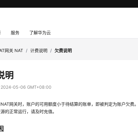
者
服务
了解华为云
AT网关 NAT
/
计费说明
/
欠费说明
说明
：
2024-05-06 GMT+08:00
用NAT网关时，账户的可用额度小于待结算的账单，即被判定为账户欠费
资源的正常运行，请及时充值。
因