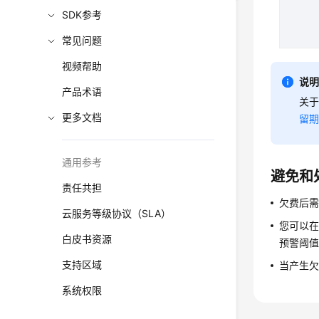
SDK参考
常见问题
视频帮助
说
产品术语
关
更多文档
留
通用参考
避免和
责任共担
欠费后
云服务等级协议（SLA）
您可以在
白皮书资源
预警阈
支持区域
当产生欠
系统权限