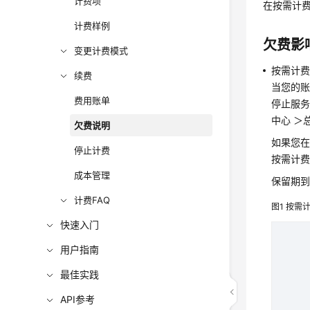
计费项
在按需计
计费样例
欠费影
变更计费模式
按需计
续费
当您的账
费用账单
停止服务
中心 ＞
欠费说明
如果您在
停止计费
按需计
成本管理
保留期到
计费FAQ
图1
按需计
快速入门
用户指南
最佳实践
API参考