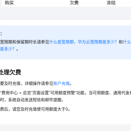
明：
于宽限期和保留期时长请参见
什么是宽限期，华为云宽限期是多少？
和
什
期是多少？
。
处理欠费
需要及时充值，详细操作请参见
账户充值
。
“费用中心 > 总览”页面设置“可用额度预警”功能，当可用额度、通用代
值时，系统自动发送短信和邮件提醒。
费后，请您及时充值使可用额度大于0。