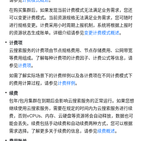
产
品
在购买集群后，如果发现当前计费模式无法满足业务需求，您还
介
可以变更计费模式。当前资源规格无法满足业务需求，您可随时
绍
进行规格变更。计费采用小时周期上报机制，系统将根据上报时
的资源状态生成账单。详细介绍请参见
变更计费模式概述
。
计
计费项
费
云搜索服务的计费项由节点规格费用、节点存储费用、公网带宽
说
等费用组成。了解每种计费项的计费因子、计费公式等信息，请
明
参见
计费项
。
计
如需了解实际场景下的计费样例以及各计费项在不同计费模式下
费
的费用计算过程，请参见
计费样例
。
概
续费
述
包年/包月集群在到期后会影响云搜索服务的正常运行。如果您想
继续使用云搜索服务，需要在规定的时间内为云搜索服务进行续
计
费，否则vCPUs、内存、云硬盘等资源将会自动释放，数据也可
费
项
能会丢失。续费包括手动续费和自动续费两种方式，您可以根据
需求选择。了解更多关于续费的信息，请参见
续费概述
。
计
费用账单