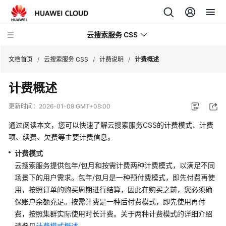
云搜索服务 CSS
文档首页
/
云搜索服务 CSS
/
计费说明
/
计费概述
计费概述
更新时间：
2026-01-09 GMT+08:00
最
通过阅读本文，您可以快速了解云搜索服务CSS的计费模式、计费
新
项、续费、欠费等主要计费信息。
动
态
计费模式
云搜索服务提供包年/包月和按需计费两种计费模式，以满足不同
服
场景下的用户需求。包年/包月是一种预付费模式，即先付费再使
务
用，按照订单的购买周期进行结算，因此在购买之前，您必须确
公
保账户余额充足。按需计费是一种后付费模式，即先使用再付
告
费，按照集群实际使用时长计费。关于两种计费模式的详细介绍
请参见
计费模式概述
。