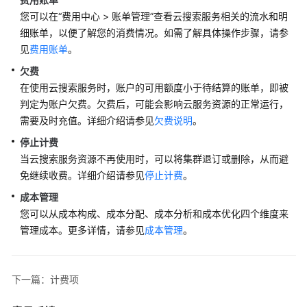
费
您可以在“费用中心 > 账单管理”查看云搜索服务相关的流水和明
模
细账单，以便了解您的消费情况。如需了解具体操作步骤，请参
式
见
费用账单
。
计
欠费
费
在使用云搜索服务时，账户的可用额度小于待结算的账单，即被
样
判定为账户欠费。欠费后，可能会影响云服务资源的正常运行，
例
需要及时充值。详细介绍请参见
欠费说明
。
停止计费
变
当云搜索服务资源不再使用时，可以将集群退订或删除，从而避
更
免继续收费。详细介绍请参见
计
停止计费
。
费
成本管理
模
您可以从成本构成、成本分配、成本分析和成本优化四个维度来
式
管理成本。更多详情，请参见
成本管理
。
续
费
下一篇：计费项
费