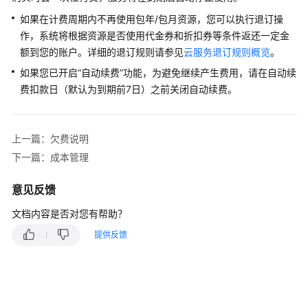
模
式
如果在计费周期内不再使用包年/包月资源，您可以执行退订操
作，系统将根据资源是否使用代金券和折扣券等条件返还一定金
计
额到您的账户。详细的退订规则请参见
云服务退订规则概览
。
费
如果您已开启“自动续费”功能，为避免继续产生费用，请在自动续
项
费扣款日（默认为到期前7日）之前关闭自动续费。
计
费
上一篇：欠费说明
样
例
下一篇：成本管理
续
意见反馈
费
文档内容是否对您有帮助？
费
提供反馈
用
账
单