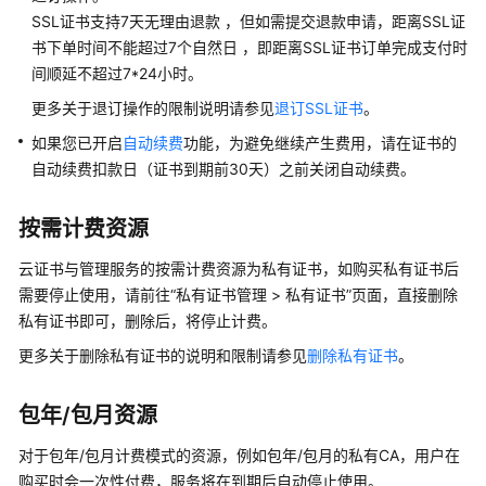
入
SSL证书支持7天无理由退款 ，但如需提交退款申请，距离SSL证
门
书下单时间不能超过7个自然日 ，即距离SSL证书订单完成支付时
间顺延不超过7*24小时。
产
品
更多关于退订操作的限制说明请参见
退订SSL证书
。
介
如果您已开启
自动续费
功能，为避免继续产生费用，请在证书的
绍
自动续费扣款日（证书到期前30天）之前关闭自动续费。
计
费
按需计费资源
说
明
云证书与管理服务的按需计费资源为私有证书，如购买私有证书后
需要停止使用，请前往
“
私有证书管理 > 私有证书
”
页面，直接删除
计
私有证书即可，删除后，将停止计费。
费
更多关于删除私有证书的说明和限制请参见
删除私有证书
。
概
述
包年/包月资源
计
对于包年/包月计费模式的资源，例如包年/包月的私有CA，用户在
费
购买时会一次性付费，服务将在到期后自动停止使用。