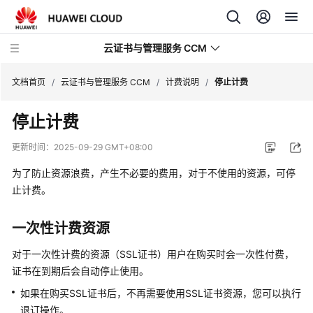
云证书与管理服务 CCM
文档首页
/
云证书与管理服务 CCM
/
计费说明
/
停止计费
停止计费
最
新
更新时间：
2025-09-29 GMT+08:00
动
态
为了防止资源浪费，产生不必要的费用，对于不使用的资源，可停
止计费。
服
务
一次性计费资源
公
告
对于一次性计费的资源（SSL证书）用户在购买时会一次性付费，
证书在到期后会自动停止使用。
快
如果在购买SSL证书后，不再需要使用SSL证书资源，您可以执行
速
退订操作。