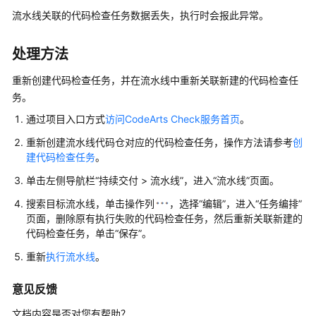
入
流水线关联的代码检查任务数据丢失，执行时会报此异常。
门
用
处理方法
户
指
重新创建代码检查任务，并在流水线中重新关联新建的代码检查任
南
务。
通过项目入口方式
访问CodeArts Check服务首页
。
最
重新创建流水线代码仓对应的代码检查任务，操作方法请参考
创
佳
建代码检查任务
。
实
践
单击左侧导航栏
“
持续交付 > 流水线
”
，进入
“流水线”
页面。
搜索目标流水线，单击操作列
，选择
“编辑”
，进入
“任务编排”
API
页面，删除原有执行失败的代码检查任务，然后重新关联新建的
参
代码检查任务，单击
“保存”
。
考
重新
执行流水线
。
常
见
意见反馈
问
文档内容是否对您有帮助？