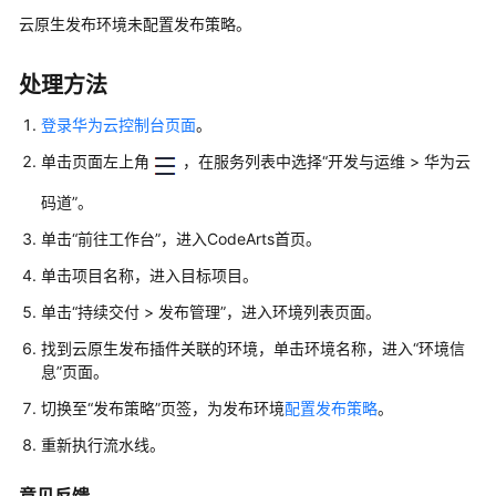
入
云原生发布环境未配置发布策略。
门
用
处理方法
户
指
登录华为云控制台页面
。
南
单击页面左上角
，在服务列表中选择“开发与运维 > 华为云
最
码道”。
佳
单击
“前往工作台”
，进入CodeArts首页。
实
践
单击项目名称，进入目标项目。
单击“持续交付 > 发布管理”，进入环境列表页面。
API
参
找到云原生发布插件关联的环境，单击环境名称，进入“环境信
息”页面。
考
切换至“发布策略”页签，为发布环境
配置发布策略
。
常
重新执行流水线。
见
问