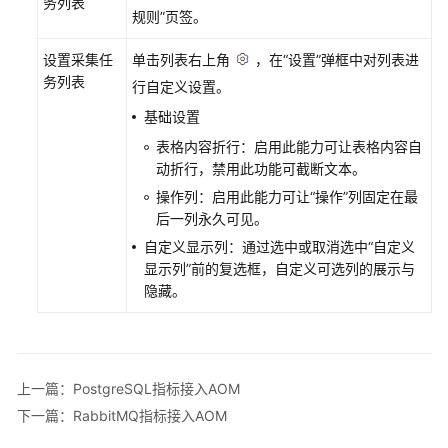
务列表
监
规则”页签。
控
设置采集任
单击列表右上角
，在“设置”弹框中对列表进
务列表
Prometheus
行自定义设置。
监
基础设置
控
表格内容折行：启用此能力可让表格内容自
概
动折行，禁用此功能可截断文本。
述
操作列：启用此能力可让
“操作”
列固定在最
管
后一列永久可见。
理
自定义显示列：通过选中或取消选中“自定义
Prometheus
显示列”前的复选框，自定义可选列的展示与
实
隐藏。
例
管
理
上一篇：PostgreSQL指标接入AOM
Prometheus
下一篇：RabbitMQ指标接入AOM
实
例