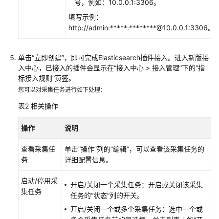
号，例如：10.0.0.1:3306。
填写示例：
接
http://admin:*****:********@10.0.0.1:3306。
入
AOM（新
版）
单击“立即创建”，即可完成Elasticsearch插件接入。进入新版接
入中心，已接入的插件会显示在“接入中心 > 接入管理”下的
“指
可
标接入规则”
页签。
观
您可以对采集任务进行如下处理：
测
表2
相关操作
指
标
操作
浏
说明
览
查看采集任
单击“操作”列的“编辑”，可以查看该采集任务的
务
详细配置信息。
仪
表
启动/停用采
盘
开启/关闭一个采集任务：开启或关闭该采集
集任务
监
任务的“状态”列的开关。
控
开启/关闭一个或多个采集任务：选中一个或