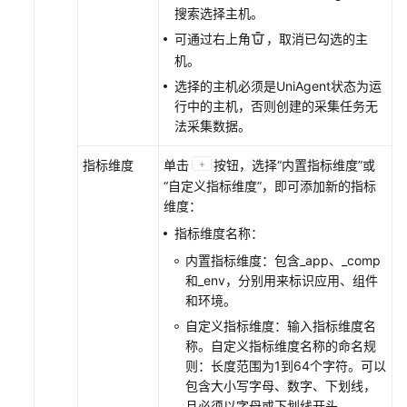
搜索选择主机。
更
可通过右上角
，取消已勾选的主
多
机。
文
档
选择的主机必须是UniAgent状态为运
行中的主机，否则创建的采集任务无
用
法采集数据。
户
指
指标维度
单击
按钮，选择“内置指标维度”或
南
“自定义指标维度”，即可添加新的指标
（1.0）
维度：
（吉
指标维度名称：
隆
内置指标维度：包含_app、_comp
坡
和_env，分别用来标识应用、组件
区
和环境。
域）
自定义指标维度：输入指标维度名
称。自定义指标维度名称的命名规
用
则：长度范围为1到64个字符。可以
户
包含大小写字母、数字、下划线，
指
且必须以字母或下划线开头。
南