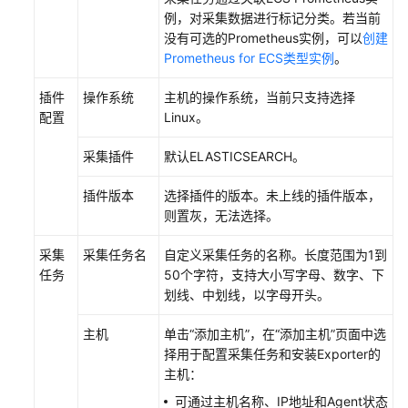
考
例，对采集数据进行标记分类。若当前
没有可选的Prometheus实例，可以
创建
SDK
Prometheus for ECS类型实例
。
参
考
插件
操作系统
主机的操作系统，当前只支持选择
配置
Linux。
常
见
采集插件
默认ELASTICSEARCH。
问
题
插件版本
选择插件的版本。未上线的插件版本，
则置灰，无法选择。
视
频
采集
采集任务名
自定义采集任务的名称。长度范围为1到
帮
任务
50个字符，支持大小写字母、数字、下
助
划线、中划线，以字母开头。
AOM
主机
单击“添加主机”，在“添加主机”页面中选
1.0
择用于配置采集任务和安装Exporter的
文
主机：
档
可通过主机名称、IP地址和Agent状态