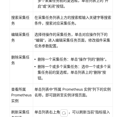
多个采集任务前的复选框，单击列表上的“开
告
启”或“关闭”按钮。
警
监
搜索采集任
在采集任务列表上方的搜索框输入关键字等搜索
控
务
条件，搜索对应采集任务。
日
编辑采集任
选择待操作的采集任务，单击对应操作列下的
志
务
“编辑”，进入编辑采集任务页面，修改插件采集
管
任务参数配置。
理
（新
删除采集任
删除一个采集任务：单击“操作”列的“删除”。
版）
务
删除一个或多个采集任务：选中一个或多个采
集任务前的复选框，单击列表上的“删除”按
日
钮。
志
管
查看所属
单击列表中“所属 Prometheus 实例”列下的实例
理
Prometheus
名称，即可跳转至实例详情页面。
（旧
实例
版）
刷新采集任
单击列表右上角
，可以刷新当前“指标接入
Prometheus