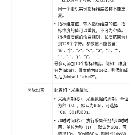
（2.0）
同一个虚机实例指标维度名称不能重
（吉
复。
隆
指标维度值：输入指标维度的值，指
坡
标维度的值可以重复，不可为空值。
区
指标维度值的命名规则：长度范围为1
域）
到128个字符。参数值不能包含：
“&”，“|”，“>”，“<”，“$”，“;”，“'”，
产
“!”，“-”，“(”，“)”。
品
最多可添加10个指标维度。例如：维度
介
名为label1，维度值为label2，则添加成
绍
功后为label1:"label2"。
快
高级设置
配置如下采集信息：
速
采集周期(秒)：采集数据的周期，单位
入
为秒（s），默认为60s，可选择
门
10s、30s和60s。
超时时间(秒)：执行采集任务的超时时
通
间，单位为秒（s），默认为60s，可
过
选择10s、30s和60s。超时时间必须
IAM