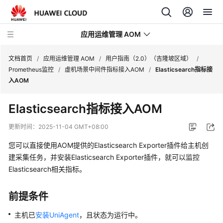
应用运维管理 AOM
文档首页
/
应用运维管理 AOM
/
用户指南（2.0）（吉隆坡区域）
/
Prometheus监控
/
虚机场景中间件指标接入AOM
/
Elasticsearch指标接
入AOM
最
新
Elasticsearch指标接入AOM
动
态
更新时间：
2025-11-04 GMT+08:00
您可以直接使用AOM提供的Elasticsearch Exporter插件给主机创
产
品
建采集任务，并安装Elasticsearch Exporter插件，就可以监控
介
Elasticsearch相关指标。
绍
前提条件
计
费
主机已
安装UniAgent
，且状态为运行中。