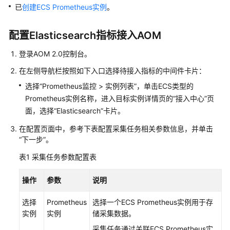
说
已
创建ECS Prometheus实例
。
明
配置Elasticsearch指标接入AOM
快
速
登录AOM 2.0控制台。
入
门
在左侧导航栏按照如下入口选择待接入指标的中间件卡片：
选择“Prometheus监控 > 实例列表”，单击ECS类型的
用
Prometheus实例名称，进入目标实例详情页的“接入中心”页
户
面，选择“Elasticsearch”卡片。
指
南
在配置页面中，参考下表配置采集任务相关参数信息，并单击
“下一步”。
最
表1
采集任务参数配置表
佳
实
操作
参数
说明
践
选择
Prometheus
选择一个ECS Prometheus实例用于存
API
实例
实例
储采集数据。
参
采集任务通过关联ECS Prometheus实