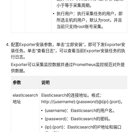
小于等于采集周期。
授
予
执行用户：执行采集任务的用户，即
使
所选主机的用户，默认为root，并且
用
当前只支持root账号采集。
AOM
的
配置Exporter安装参数，单击“立即安装”，即可下发Exporter安
权
装任务。单击“查看日志”，可以查看当前Exporter安装任务的执
限
行日志。
Exporter可以采集监控数据并通过Prometheus监控规范对外提
AOM
供数据。
全
景
参数
说明
监
控
elasticsearch
Elasticsearch的连接地址。格式：
概
地址
http://{
username
}:{
password
}@{
ip
}
:{port}
。
览
{username}：Elasticsearch的用户名。
接
{password}：Elasticsearch的密码。
入
{ip}:{port}：Elasticsearch的IP地址和端口
AOM