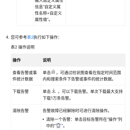
输入自定义属性
授
信息“自定义属
予
性名称=自定义
使
属性值”。
用
AOM
您可参考
表2
执行如下操作：
的
权
表2
操作说明
限
操作
说明
AOM
全
查看告警或事
单击
，可通过柱状图查看在指定时间范围
景
件统计数据
内和搜索条件下告警或事件的统计数据。
监
控
下载告警
单击
，可以下载告警。单次下载最大支持
概
下载1万条告警。
览
清除告警
告警故障已经解除时可进行清除操作。
接
清除一个告警：单击目标告警所在“操作”列
入
中的“
”。
AOM