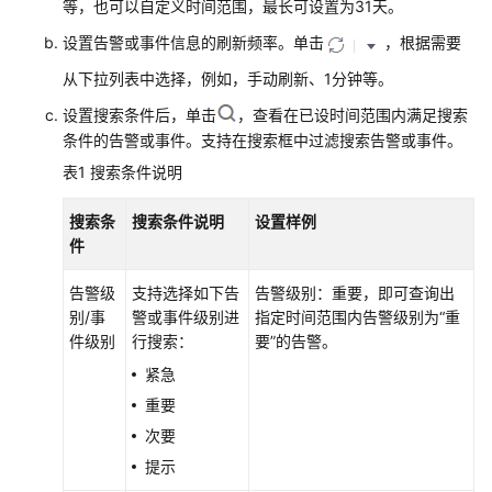
考
等，也可以自定义时间范围，最长可设置为31天。
设置告警或事件信息的刷新频率。单击
，根据需要
SDK
参
从下拉列表中选择，例如，手动刷新、1分钟等。
考
设置搜索条件后，单击
，查看在已设时间范围内满足搜索
条件的告警或事件。支持在搜索框中过滤搜索告警或事件。
常
表1
搜索条件说明
见
问
搜索条
搜索条件说明
设置样例
题
件
视
告警级
支持选择如下告
告警级别：重要，即可查询出
频
别/事
警或事件级别进
指定时间范围内告警级别为“重
帮
件级别
行搜索：
要”的告警。
助
紧急
AOM
重要
1.0
次要
文
提示
档