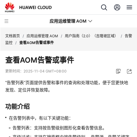
应用运维管理 AOM
文档首页
/
应用运维管理 AOM
/
用户指南（2.0）（吉隆坡区域）
/
告警
监控
/
查看AOM告警或事件
最
查看AOM告警或事件
新
动
更新时间：
2025-11-04 GMT+08:00
态
“告警列表”页面提供告警和事件的查询和处理功能，便于您更快地
产
发现、定位并恢复故障。
品
介
功能介绍
绍
在告警列表中，有以下关键功能：
计
告警列表：支持按告警级别图形化查看告警信息。
费
高级过滤：支持在搜索框中按告警级别 、告警源、告警关键字