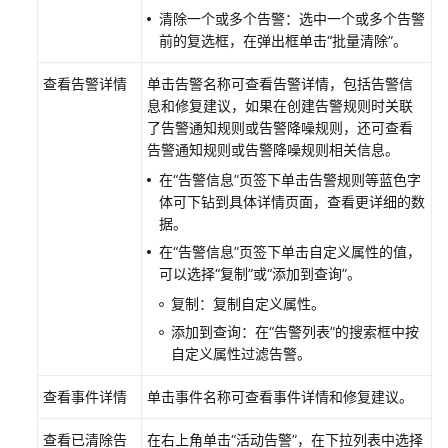
清除一个或多个告警：选中一个或多个告警
接
前的复选框，在弹出框单击“批量清除”。
入
查看告警详情
AOM（新
单击告警名称可查看告警详情，包括告警信
版）
息和修复建议，如果在创建告警规则时关联
了告警通知规则或告警降噪规则，还可查看
告警通知规则或告警降噪规则相关信息。
可
观
在“告警信息”页签下单击告警规则等蓝色字
测
体可下钻到具体详情页面，查看更详细的数
指
据。
标
在“告警信息”页签下单击自定义属性的值，
浏
可以选择“复制”或“添加到查询”。
览
复制：复制自定义属性。
仪
添加到查询：在“告警列表”的搜索框中按
表
自定义属性过滤告警。
盘
监
查看事件详情
单击事件名称可查看事件详情和修复建议。
控
查看已清除告
在右上角单击“活动告警”，在下拉列表中选择