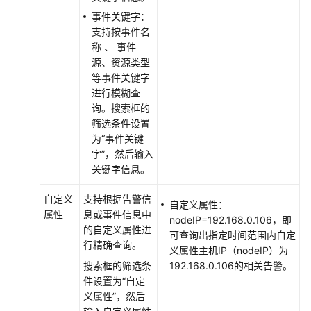
（2.0）
事件关键字：
（吉
支持按事件名
隆
称 、 事件
坡
源、资源类型
区
等事件关键字
域）
进行模糊查
询。搜索框的
产
筛选条件设置
品
为“事件关键
介
字”，然后输入
绍
关键字信息。
自定义
支持根据告警信
快
自定义属性：
属性
息或事件信息中
速
nodeIP=192.168.0.106，即
的自定义属性进
入
可查询出指定时间范围内自定
行精确查询。
门
义属性主机IP（nodeIP）为
搜索框的筛选条
192.168.0.106的相关告警。
通
件设置为“自定
过
义属性”，然后
IAM