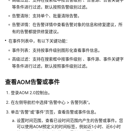
说
明
等条件进行过滤，默认按照告警级别过滤。
告警清除：支持单个、批量清除告警。
快
告警详情：在告警详情中查看告警对象的信息和修复建议，所
速
有的告警都提供修复建议。
入
门
在事件列表中，有以下关键功能：
事件列表：支持按事件级别图形化查看事件信息。
用
高级过滤：支持在搜索框中按事件级别 、事件源、事件关键字
户
指
等条件进行过滤，默认按照事件级别过滤。
南
查看AOM告警或事件
最
佳
登录AOM 2.0控制台。
实
在左侧导航栏中选择“告警中心 > 告警列表”。
践
单击“告警”或“事件”页签，查看告警或事件信息。
API
设置时间范围，查看已设时间范围内产生的告警或事件。您
参
可以使用AOM预定义的时间标签，例如近1小时、近6小时