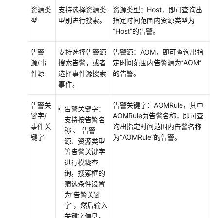
资源类
支持选择资源类
资源类型：Host，即可查询出
更
型
型别进行搜索。
指定时间范围内资源类型为
多
“Host”的告警。
文
档
告警
支持选择告警源
告警源：AOM，即可查询出指
源/事
搜索告警，或者
定时间范围内告警源为“AOM”
用
件源
选择事件源搜索
的告警。
户
事件。
指
南
告警关
告警关键字：AOMRule，其中
告警关键字：
（1.0）
键字/
AOMRule为告警名称，即可查
支持按告警名
（吉
事件关
询出指定时间范围内告警名称
称 、 告警
隆
键字
为“AOMRule”的告警。
源、资源类型
坡
等告警关键字
区
进行模糊查
域）
询。搜索框的
筛选条件设置
用
为“告警关键
户
字”，然后输入
指
关键字信息。
南