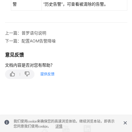
警
“历史告警”，可查看被清除的告警。
告
警
监
控
上一篇：普罗语句说明
AOM
下一篇：配置AOM告警降噪
告
警
意见反馈
监
控
文档内容是否对您有帮助？
概
提供反馈
述
配
置
AOM
告
警
我们使用cookie来确保您的高速浏览体验。继续浏览本站，即表示
通
您同意我们使用cookie。
详情
知