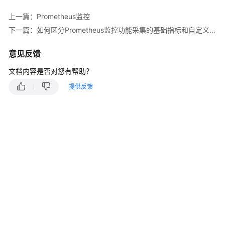
说
明
上一篇：Prometheus监控
下一篇：如何区分Prometheus监控功能采集的基础指标和自定义指标数据？
快
速
意见反馈
入
门
文档内容是否对您有帮助？
提供反馈
用
户
指
南
最
佳
实
践
API
参