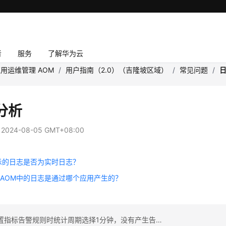
者
服务
了解华为云
用运维管理 AOM
/
用户指南（2.0）（吉隆坡区域）
/
常见问题
/
分析
：
2024-08-05 GMT+08:00
示的日志是否为实时日志？
AOM中的日志是通过哪个应用产生的？
上一篇：配置指标告警规则时统计周期选择1分钟，没有产生告警数据