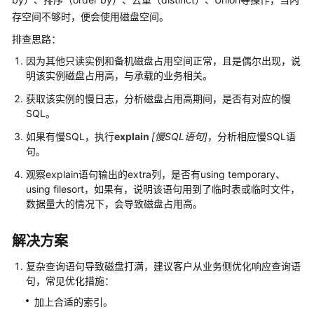
快
存空间不够时，便会使用磁盘空间。
速
入
排查思路：
门
因为其他只读实例和备机磁盘占用空间正常，且是偶尔出现，说
明该实例磁盘占用高，与承载的业务相关。
内
获取该实例的慢日志，分析磁盘占用高期间，是否有对应的慢
核
SQL。
介
绍
如果有慢SQL，执行
explain
[慢SQL语句]
，分析相应慢SQL语
句。
用
观察explain语句输出的extra列，是否有using temporary、
户
using filesort，如果有，说明该语句用到了临时表或临时文件，
指
数据量大的情况下，会导致磁盘占用高。
南
解决方案
最
佳
复杂查询语句导致磁盘打满，建议客户从业务侧优化响应查询语
实
句，常见优化措施：
践
加上合适的索引。