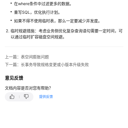
性
在where条件中过滤更多的数据。
能
重写SQL，优化执行计划。
白
如果不得不使用临时表，那么一定要减少并发度。
皮
书
临时规避措施：考虑业务侧优化复杂查询语句需要一定时间，可
以通过临时扩容磁盘空间规避。
API
参
考
上一篇：表空间膨胀问题
下一篇：长事务导致规格变更或小版本升级失败
SDK
参
意见反馈
考
文档内容是否对您有帮助？
常
提供反馈
见
问
题
故