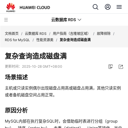
云数据库 RDS
文档首页
/
云数据库 RDS
/
用户指南（吉隆坡区域）
/
故障排除
/
RDS for MySQL
/
性能资源类
/
复杂查询造成磁盘满
复杂查询造成磁盘满
产
更新时间：
2025-10-28 GMT+08:00
品
场景描述
介
绍
主机或只读实例偶尔出现磁盘占用高或磁盘占用满，其他只读实例
或者备机磁盘空间占用正常。
计
费
原因分析
说
明
MySQL内部在执行复杂SQL时，会借助临时表进行分组（group
by）、排序（order by）、去重（distinct）、Union等操作，当内