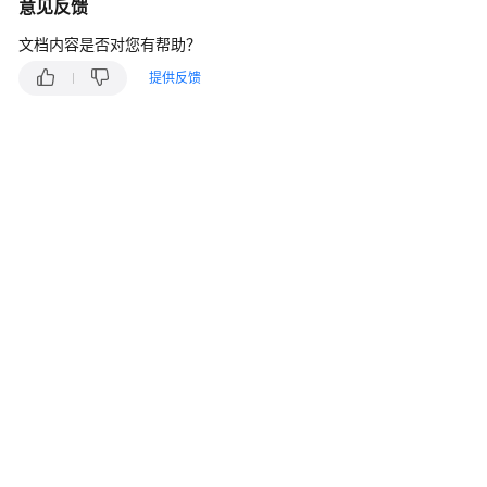
介
意见反馈
绍
文档内容是否对您有帮助？
计
提供反馈
费
说
明
快
速
入
门
用
户
指
南
常
见