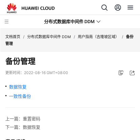
分布式数据库中间件 DDM
文档首页
/
分布式数据库中间件 DDM
/
用户指南（吉隆坡区域）
/
备份
管理
最
备份管理
新
动
更新时间：
2022-08-16 GMT+08:00
态
数据恢复
服
一致性备份
务
公
告
上一篇：重置密码
产
下一篇：数据恢复
品