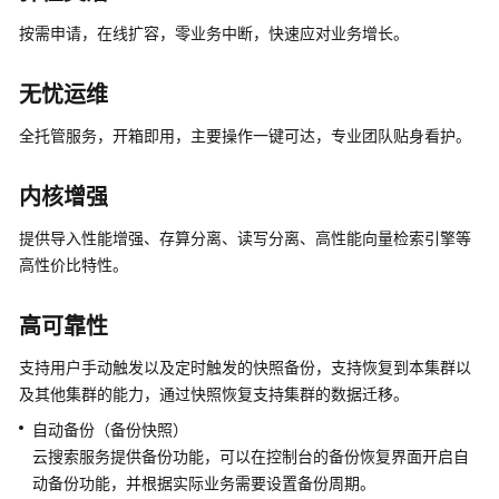
产
按需申请，在线扩容，零业务中断，快速应对业务增长。
品
介
绍
无忧运维
计
全托管服务，开箱即用，主要操作一键可达，专业团队贴身看护。
费
说
内核增强
明
提供导入性能增强、存算分离、读写分离、高性能向量检索引擎等
快
高性价比特性。
速
入
高可靠性
门
支持用户手动触发以及定时触发的快照备份，支持恢复到本集群以
用
及其他集群的能力，通过快照恢复支持集群的数据迁移。
户
自动备份（备份快照）
指
云搜索服务提供备份功能，可以在控制台的备份恢复界面开启自
南
动备份功能，并根据实际业务需要设置备份周期。