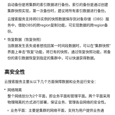
最
自动备份是将集群的索引数据进行备份。索引的备份是通过创建
佳
集群快照实现，第一次备份时，建议将所有索引数据进行备份。
实
云搜索服务支持将ES实例的快照数据保存到对象存储（OBS）服
践
务中，借助OBS的跨region复制功能，可实现数据的跨region备
API
份。
参
恢复数据（恢复快照）
考
当数据发生丢失或者想找回某一时间段数据时，可以在
“集群快照”
界面上单击
“恢复”
功能，将已有的快照，通过恢复快照功能，将备
SDK
份的索引数据恢复到指定的集群中，可以快速获得数据。
参
考
高安全性
常
云搜索服务
主要从以下几个方面保障数据和业务运行安全：
见
问
网络隔离
题
整个网络划分为2个平面，即业务平面和管理平面。两个平面采用
物理隔离的方式进行部署，保证业务、管理各自网络的安全性。
故
业务平面：主要是集群的网络平面，支持为用户提供业务通
障