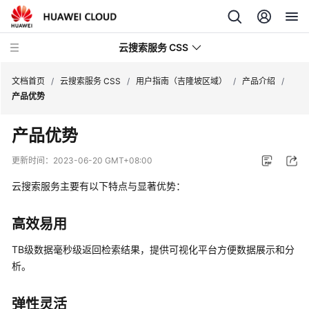
云搜索服务 CSS
文档首页
/
云搜索服务 CSS
/
用户指南（吉隆坡区域）
/
产品介绍
/
产品优势
产品优势
最
更新时间：
2023-06-20 GMT+08:00
新
云搜索服务主要有以下特点与显著优势：
动
态
高效易用
服
TB级数据毫秒级返回检索结果，提供可视化平台方便数据展示和分
务
析。
公
告
弹性灵活