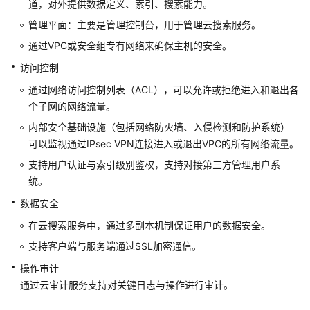
道，对外提供数据定义、索引、搜索能力。
排
除
管理平面：主要是管理控制台，用于管理
云搜索服务
。
通过VPC或安全组专有网络来确保主机的安全。
视
访问控制
频
帮
通过网络访问控制列表（ACL），可以允许或拒绝进入和退出各
助
个子网的网络流量。
内部安全基础设施（包括网络防火墙、入侵检测和防护系统）
产
可以监视通过IPsec VPN连接进入或退出VPC的所有网络流量。
品
术
支持用户认证与索引级别鉴权，支持对接第三方管理用户系
语
统。
数据安全
更
多
在
云搜索服务
中，通过多副本机制保证用户的数据安全。
文
支持客户端与服务端通过SSL加密通信。
档
操作审计
通过云审计服务支持对关键日志与操作进行审计。
用
户