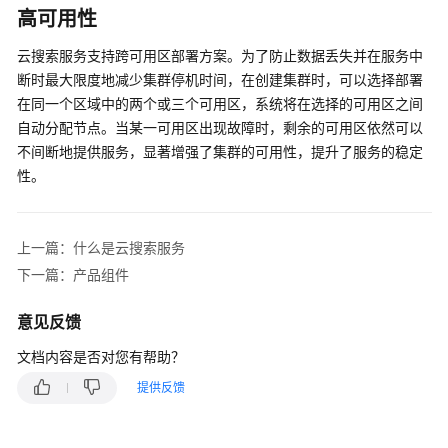
指
高可用性
南
（阿
云搜索服务支持跨可用区部署方案。为了防止数据丢失并在服务中
布
断时最大限度地减少集群停机时间，在创建集群时，可以选择部署
扎
在同一个区域中的两个或三个可用区，系统将在选择的可用区之间
比
自动分配节点。当某一可用区出现故障时，剩余的可用区依然可以
区
不间断地提供服务，显著增强了集群的可用性，提升了服务的稳定
域）
性。
API
参
上一篇：什么是云搜索服务
考
下一篇：产品组件
（阿
布
扎
意见反馈
比
文档内容是否对您有帮助？
区
域）
提供反馈
用