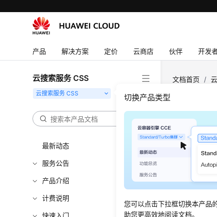
产品
解决方案
定价
云商店
伙伴
开发
云搜索服务 CSS
文档首页
/
云
切换产品类型
产品
CSS服务支
最新动态
服务公告
Kibana
产品介绍
Kibana
计费说明
看存放在E
您可以点击下拉框切换本产品
见：
https
助您更高效地阅读文档。
快速入门