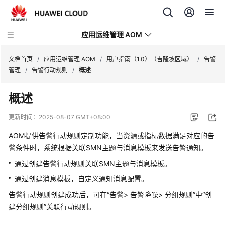
应用运维管理 AOM
文档首页
/
应用运维管理 AOM
/
用户指南（1.0）（吉隆坡区域）
/
告警
管理
/
告警行动规则
/
概述
最
概述
新
动
更新时间：
2025-08-07 GMT+08:00
态
AOM提供告警行动规则定制功能，当资源或指标数据满足对应的告
产
警条件时，系统根据关联SMN主题与消息模板来发送告警通知。
品
通过创建告警行动规则关联SMN主题与消息模板。
介
通过创建消息模板，自定义通知消息配置。
绍
告警行动规则创建成功后，可在“告警> 告警降噪> 分组规则”中“创
计
建分组规则”关联行动规则。
费