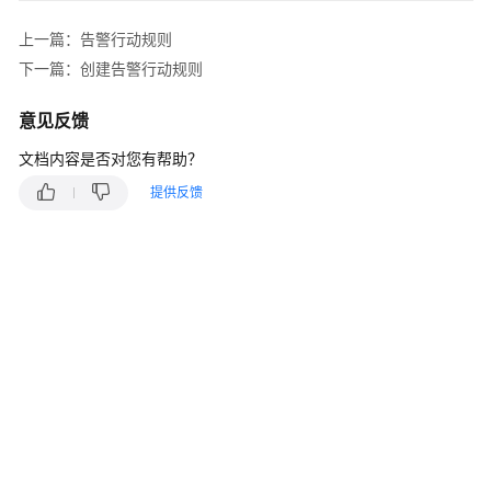
说
明
上一篇：告警行动规则
下一篇：创建告警行动规则
快
速
意见反馈
入
门
文档内容是否对您有帮助？
提供反馈
用
户
指
南
最
佳
实
践
API
参