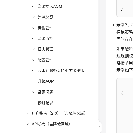
]
资源接入AOM
}
监控总览
示例2：
告警管理
拒绝策
资源监控
同时存在A
如果您给用
日志管理
现规则权
配置管理
略授予用
示例如
云审计服务支持的关键操作
升级AOM
常见问题
{
修订记录
用户指南（2.0）（吉隆坡区域）
API参考（吉隆坡区域）