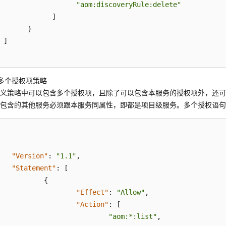
"aom:discoveryRule:delete"
]
}
]
多个授权项策略
定义策略中可以包含多个授权项，且除了可以包含本服务的授权项外，还
以包含的其他服务必须跟本服务同属性，即都是项目级服务。多个授权语
"Version"
:
"1.1"
,
"Statement"
:
[
{
"Effect"
:
"Allow"
,
"Action"
:
[
"aom:*:list"
,