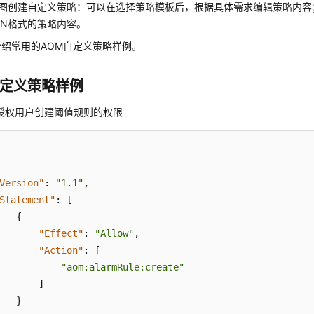
视图创建自定义策略：可以在选择策略模板后，根据具体需求编辑策略内
ON格式的策略内容。
绍常用的AOM自定义策略样例。
自定义策略样例
授权用户创建阈值规则的权限
Version"
:
"1.1"
,
Statement"
:
[
{
"Effect"
:
"Allow"
,
"Action"
:
[
"aom:alarmRule:create"
]
}