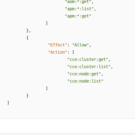
"aom:*:get"
,
"apm:*:list"
,
"apm:*:get"
]
}
,
{
"Effect"
:
"Allow"
,
"Action"
:
[
"cce:cluster:get"
,
"cce:cluster:list"
,
"cce:node:get"
,
"cce:node:list"
]
}
]