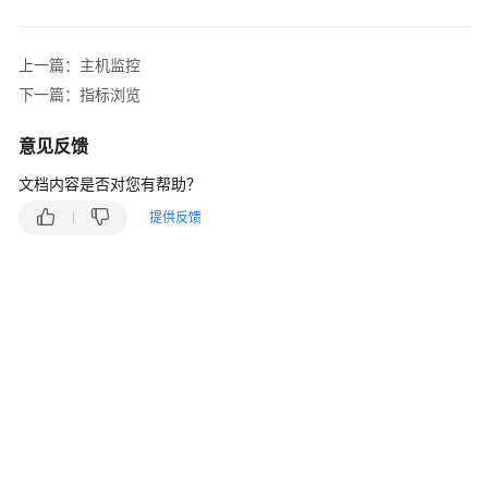
说
明
上一篇：主机监控
快
下一篇：指标浏览
速
入
意见反馈
门
文档内容是否对您有帮助？
用
提供反馈
户
指
南
最
佳
实
践
API
参