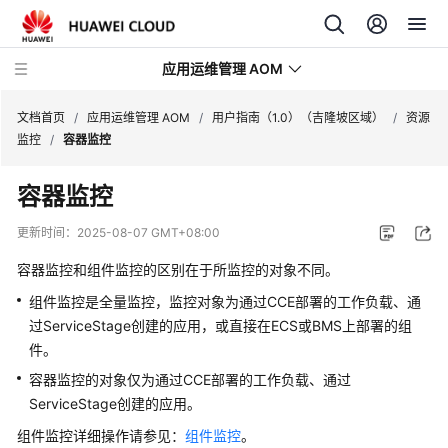
应用运维管理 AOM
文档首页
/
应用运维管理 AOM
/
用户指南（1.0）（吉隆坡区域）
/
资源
监控
/
容器监控
最
容器监控
新
动
更新时间：
2025-08-07 GMT+08:00
态
容器监控和组件监控的区别在于所监控的对象不同。
产
组件监控是全量监控，监控对象为通过CCE部署的工作负载、通
品
过ServiceStage创建的应用，或直接在ECS或BMS上部署的组
介
件。
绍
容器监控的对象仅为通过CCE部署的工作负载、通过
ServiceStage创建的应用。
计
费
组件监控详细操作请参见：
组件监控
。