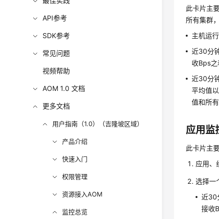
最佳实践
此卡片主
API参考
所有集群
SDK参考
主机运行
近30分
常见问题
收Bps
视频帮助
近30分
AOM 1.0 文档
平均值以
值和所
更多文档
用户指南（1.0）（吉隆坡区域）
应用监
产品介绍
此卡片主
快速入门
应用、
权限管理
选择一
资源接入AOM
近3
接收
监控总览