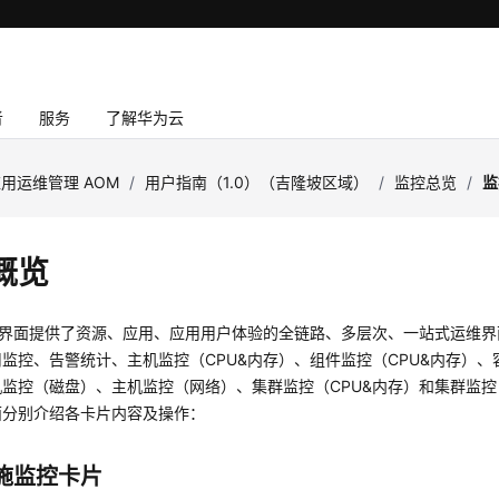
者
服务
了解华为云
用运维管理 AOM
/
用户指南（1.0）（吉隆坡区域）
/
监控总览
/
监
概览
览”界面提供了资源、应用、应用用户体验的全链路、多层次、一站式运维
监控、告警统计、主机监控（CPU&内存）、组件监控（CPU&内存）、
机监控（磁盘）、主机监控（网络）、集群监控（CPU&内存）和集群监
面分别介绍各卡片内容及操作：
施监控卡片