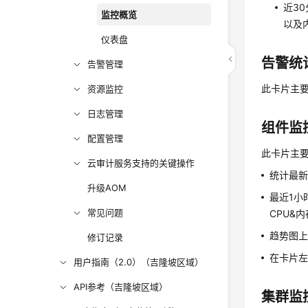
近3
监控概览
以及
仪表盘
告警统
告警管理
此卡片主
资源监控
日志管理
组件监
配置管理
此卡片主
云审计服务支持的关键操作
统计最新
升级AOM
最近1小
常见问题
CPU&
趋势图上
修订记录
在卡片左
用户指南（2.0）（吉隆坡区域）
API参考（吉隆坡区域）
集群监