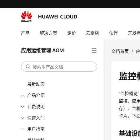
产品
解决方案
定价
云商店
伙伴
开发
应用运维管理 AOM
文档首页
/
应
监控
最新动态
“监控概
产品介绍
监控、应用
计费说明
存）、主
卡片，下
快速入门
用户指南
基础设