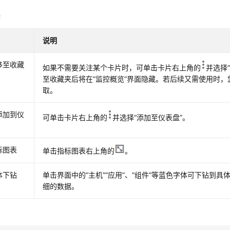
作
说明
移至收藏
如果不需要关注某个卡片时，可单击卡片右上角的
并选择
至收藏夹后将在“监控概览”界面隐藏。若后续又需使用时
取。
添加到仪
可单击卡片右上角的
并选择“添加至仪表盘”。
标图表
单击指标图表右上角的
。
体下钻
单击界面中的“主机”“应用”、“组件”等蓝色字体可下钻到
细的数据。