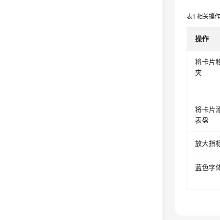
表1
相关操
操作
将卡片
夹
将卡片
表盘
放大指
蓝色字