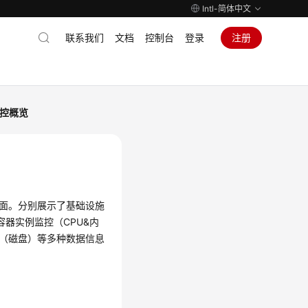
Intl-简体中文
联系我们
文档
控制台
登录
注册
控概览
界面。分别展示了基础设施
容器实例监控（CPU&内
控（磁盘）等多种数据信息