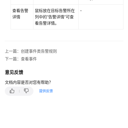
考
查看告警
鼠标放在目标告警所在
-
SDK
详情
列中的“告警详情”可查
参
看告警详情。
考
常
见
上一篇：创建事件类告警规则
问
题
下一篇：查看事件
视
意见反馈
频
文档内容是否对您有帮助？
帮
助
提供反馈
AOM
1.0
文
档