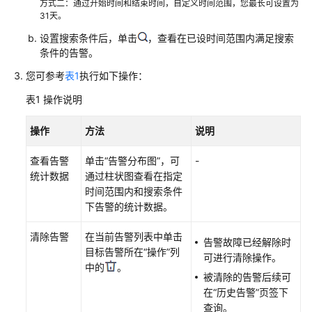
说
方式二：通过开始时间和结束时间，自定义时间范围，您最长可设置为
明
31天。
设置搜索条件后，单击
，查看在已设时间范围内满足搜索
快
条件的告警。
速
您可参考
表1
执行如下操作：
入
门
表1
操作说明
用
操作
方法
说明
户
指
查看告警
单击“告警分布图”，可
-
南
统计数据
通过柱状图查看在指定
时间范围内和搜索条件
最
下告警的统计数据。
佳
实
清除告警
在当前告警列表中单击
告警故障已经解除时
践
目标告警所在“操作”列
可进行清除操作。
中的
。
被清除的告警后续可
API
在“历史告警”页签下
参
查询。