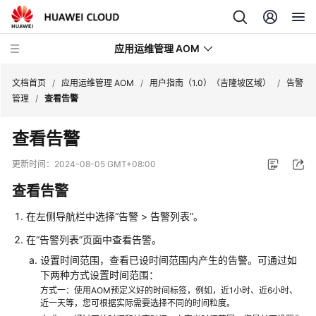
应用运维管理 AOM
文档首页
/
应用运维管理 AOM
/
用户指南（1.0）（吉隆坡区域）
/
告警
管理
/
查看告警
最
查看告警
新
动
更新时间：
2024-08-05 GMT+08:00
态
查看告警
产
在左侧导航栏中选择“告警 > 告警列表”。
品
介
在“告警列表”页面中查看告警。
绍
设置时间范围，查看已设时间范围内产生的告警。可通过如
下两种方式设置时间范围：
计
方式一：使用AOM预定义好的时间标签，例如，近1小时、近6小时、
费
近一天等，您可根据实际需要选择不同的时间粒度。