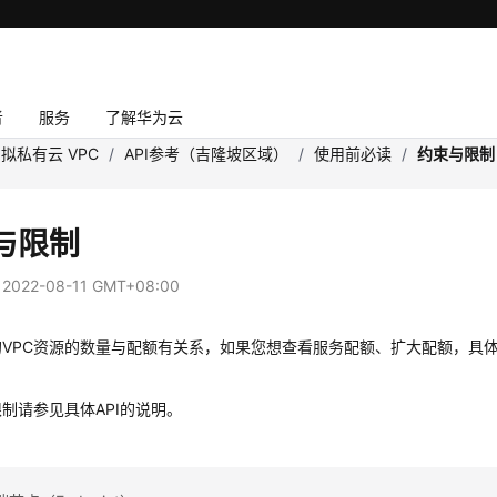
者
服务
了解华为云
拟私有云 VPC
/
API参考（吉隆坡区域）
/
使用前必读
/
约束与限制
与限制
：
2022-08-11 GMT+08:00
VPC资源的数量与配额有关系，如果您想查看服务配额、扩大配额，具体
制请参见具体API的说明。