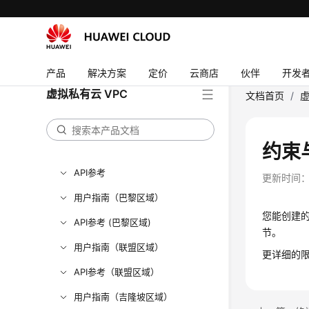
SDK参考
常见问题
产品
解决方案
定价
云商店
伙伴
开发
视频帮助
虚拟私有云 VPC
文档首页
/
虚
产品术语
更多文档
约束
用户指南（阿布扎比区域）
API参考
更新时间
用户指南（巴黎区域）
您能创建的
API参考 (巴黎区域)
节。
用户指南（联盟区域）
更详细的限
API参考（联盟区域）
用户指南（吉隆坡区域）