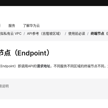
者
服务
了解华为云
拟私有云 VPC
/
API参考（吉隆坡区域）
/
使用前必读
/
终端节点（E
点（Endpoint）
ndpoint）即调用API的
请求地址
，不同服务不同区域的终端节点不同，
用说明