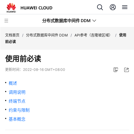
分布式数据库中间件 DDM
文档首页
/
分布式数据库中间件 DDM
/
API参考（吉隆坡区域）
/
使用
前必读
最
使用前必读
新
动
更新时间：
2022-08-16 GMT+08:00
态
概述
服
调用说明
务
公
终端节点
告
约束与限制
基本概念
产
品