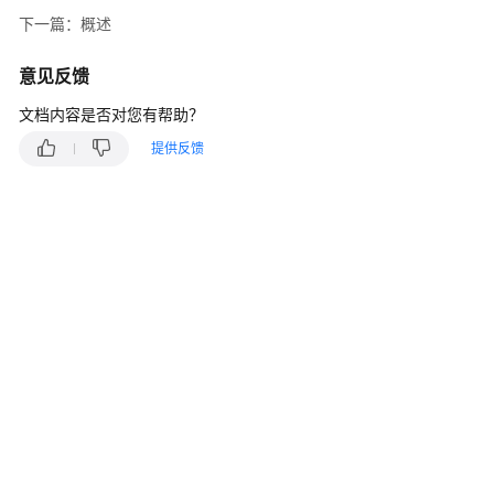
介
下一篇：概述
绍
意见反馈
计
费
文档内容是否对您有帮助？
说
明
提供反馈
快
速
入
门
用
户
指
南
常
见