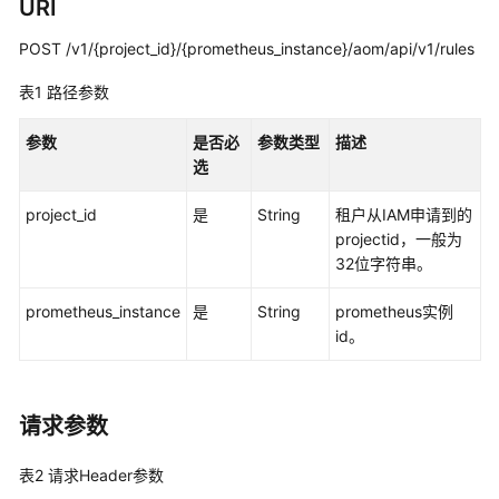
说
URI
明
POST /v1/{project_id}/{prometheus_instance}/aom/api/v1/rules
快
表1
路径参数
速
入
参数
是否必
参数类型
描述
门
选
用
project_id
是
String
租户从IAM申请到的
户
projectid，一般为
指
32位字符串。
南
prometheus_instance
是
String
prometheus实例
最
id。
佳
实
践
请求参数
API
表2
参
请求Header参数