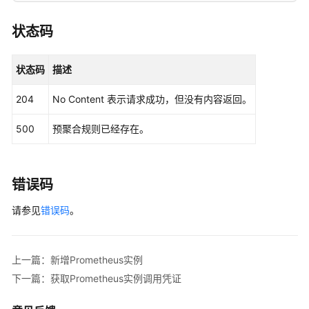
读
状态码
API
概
状态码
描述
览
204
No Content 表示请求成功，但没有内容返回。
如
何
500
预聚合规则已经存在。
调
用
API
错误码
API
请参见
错误码
。
告
警
上一篇：新增Prometheus实例
监
下一篇：获取Prometheus实例调用凭证
控