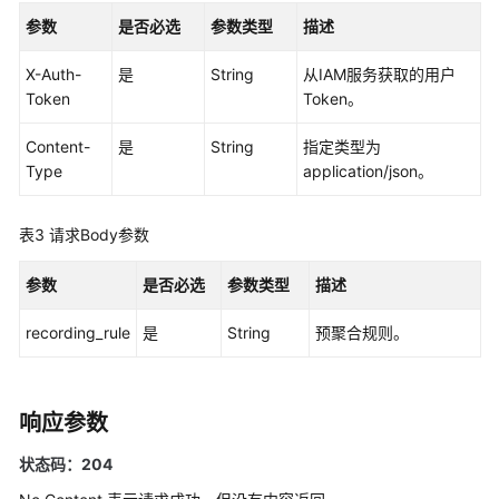
考
参数
是否必选
参数类型
描述
SDK
X-Auth-
是
String
从IAM服务获取的用户
参
Token
Token。
考
Content-
是
String
指定类型为
常
Type
application/json。
见
问
题
表3
请求Body参数
视
参数
是否必选
参数类型
描述
频
帮
recording_rule
是
String
预聚合规则。
助
AOM
响应参数
1.0
文
状态码：204
档