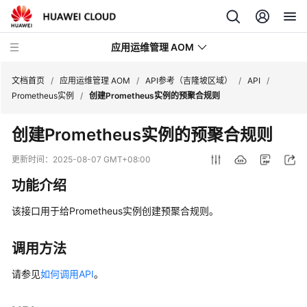
应用运维管理 AOM
文档首页
/
应用运维管理 AOM
/
API参考（吉隆坡区域）
/
API
/
Prometheus实例
/
创建Prometheus实例的预聚合规则
最
创建Prometheus实例的预聚合规则
新
动
更新时间：
2025-08-07 GMT+08:00
态
功能介绍
产
该接口用于给Prometheus实例创建预聚合规则。
品
介
绍
调用方法
请参见
如何调用API
。
计
费