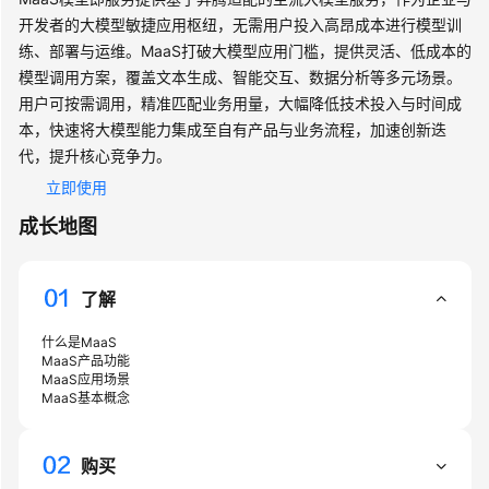
介
开发者的大模型敏捷应用枢纽，无需用户投入高昂成本进行模型训
绍
练、部署与运维。MaaS打破大模型应用门槛，提供灵活、低成本的
计
模型调用方案，覆盖文本生成、智能交互、数据分析等多元场景。
费
用户可按需调用，精准匹配业务用量，大幅降低技术投入与时间成
说
本，快速将大模型能力集成至自有产品与业务流程，加速创新迭
明
代，提升核心竞争力。
立即使用
配
置
成长地图
MaaS
访
问
了解
授
权
什么是MaaS
MaaS产品功能
MaaS应用场景
首
MaaS基本概念
次
调
用
购买
大