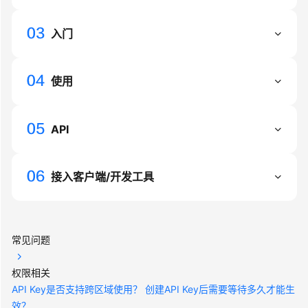
模
型
入门
API
模
使用
型
调
用
API
用
量
接入客户端/开发工具
统
计
与
性
常见问题
能
监
权限相关
控
API Key是否支持跨区域使用？
创建API Key后需要等待多久才能生
效？
最