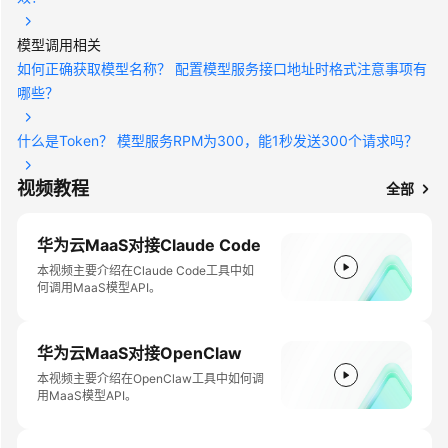
佳
实
模型调用相关
践
如何正确获取模型名称？
配置模型服务接口地址时格式注意事项有
哪些？
API
参
什么是Token？
模型服务RPM为300，能1秒发送300个请求吗？
考
视频教程
全部
常
见
问
华为云MaaS对接Claude Code
题
本视频主要介绍在Claude Code工具中如
何调用MaaS模型API。
视
频
华为云MaaS对接OpenClaw
帮
助
本视频主要介绍在OpenClaw工具中如何调
用MaaS模型API。
通