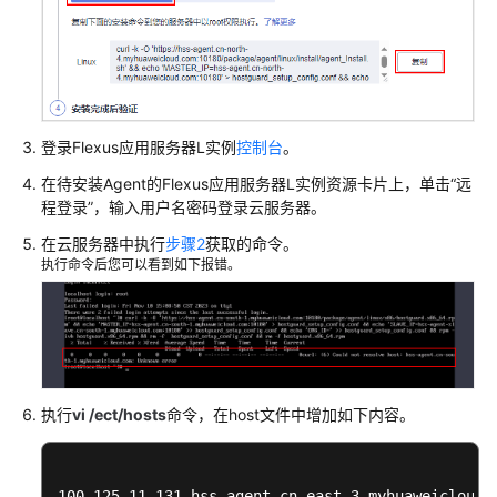
更
规
格
操
作
登录
Flexus应用服务器L实例
控制台
。
系
在待安装Agent的
Flexus应用服务器L实例
资源卡片上，单击“远
统/
程登录”，输入用户名密码登录云服务器。
镜
像
在云服务器中执行
步骤2
获取的命令。
执行命令后您可以看到如下报错。
远
程
登
录
密
执行
vi /ect/hosts
命令，在host文件中增加如下内容。
码
网
100.125.11.131 hss-agent.cn-east-3.myhuaweicloud.c