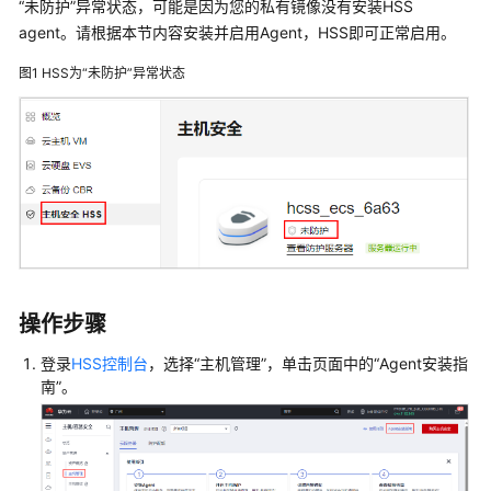
“未防护”
异常状态，可能是因为您的私有镜像没有安装HSS
快
agent。请根据本节内容安装并启用Agent，HSS即可正常启用。
速
入
图1
HSS为
“未防护”
异常状态
门
用
户
指
南
最
佳
实
操作步骤
践
登录
HSS控制台
，选择
“主机管理”
，单击页面中的
“Agent安装指
API
南”
。
参
考
常