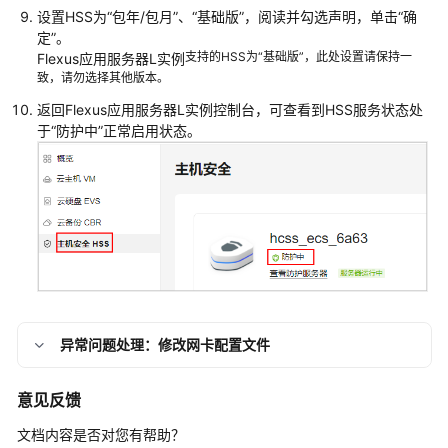
担
设置HSS为“包年/包月”、“基础版”，阅读并勾选声明，单击
“确
定”
。
云
支持的HSS为“基础版”，此处设置请保持一
Flexus应用服务器L实例
服
致，请勿选择其他版本。
务
返回
Flexus应用服务器L实例
控制台，可查看到HSS服务状态处
等
于
“防护中”
正常启用状态。
级
协
议
（SLA）
白
皮
书
资
源
异常问题处理：修改网卡配置文件
支
意见反馈
持
区
文档内容是否对您有帮助？