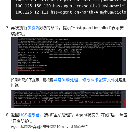
络
100.125.158.120 hss-agent.cn-south-1.myhuaweicloud
100.125.12.111 hss-agent.cn-north-4.myhuaweicloud
云
硬
再次执行
步骤2
获取的命令，提示“Hostguard installed”表示安
盘
装成功。
视
频
帮
助
异常问题处理：修改网卡配置文件
如果出现如下提示，请根据
处理此
通
问题。
用
参
考
责
返回
HSS控制台
，选择
“主机管理”
，Agent状态为
“在线”
后，单击
任
“开启防护”
。
共
Agent状态为
需等待约10min，请耐心等待。
“在线”