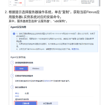
见
问
根据提示选择服务器操作系统，单击“复制”，获取当前
Flexus应
题
用服务器L实例
系统对应的安装命令。
其中，服务器类型选择“云服务器”、“x86架构”。
产
品
咨
询
计
费
相
关
创
建/
退
订
变