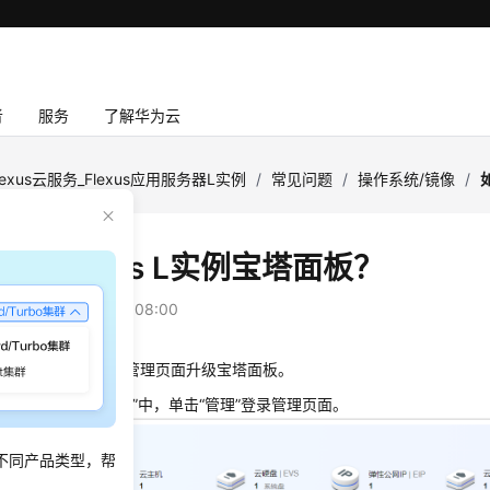
者
服务
了解华为云
lexus云服务_Flexus应用服务器L实例
/
常见问题
/
操作系统/镜像
/
级Flexus L实例宝塔面板？
：
2025-10-16 GMT+08:00
下步骤在宝塔面板的管理页面升级宝塔面板。
器
“概览”
页
“镜像信息”
中，单击
“管理”
登录管理页面。
不同产品类型，帮