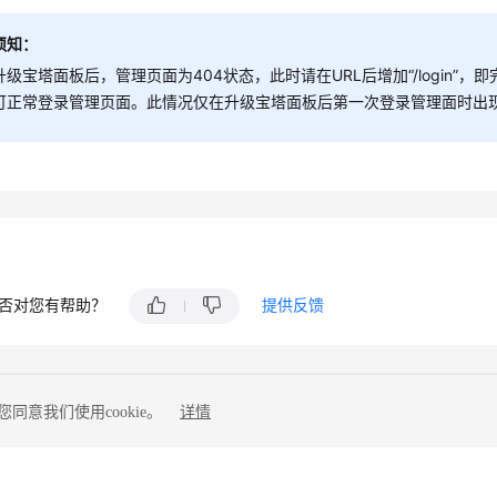
须知：
升级宝塔面板后，管理页面为404状态，此时请在URL后增加“/login”，即完整UR
可正常登录管理页面。此情况仅在升级宝塔面板后第一次登录管理面时出现，后
否对您有帮助？
提供反馈
同意我们使用cookie。
详情