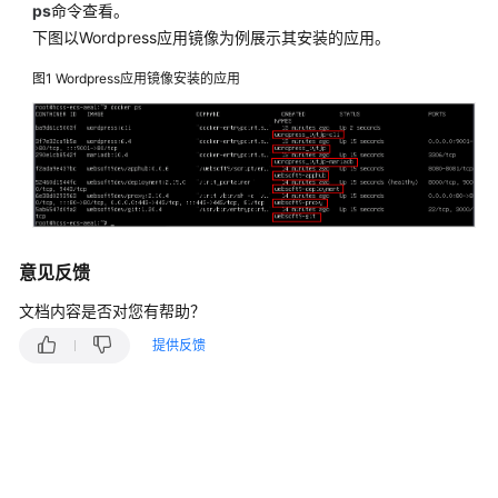
快
ps
命令查看。
速
下图以Wordpress应用镜像为例展示其安装的应用。
入
图1
Wordpress应用镜像安装的应用
门
用
户
指
南
最
意见反馈
佳
实
文档内容是否对您有帮助？
践
提供反馈
API
参
考
常