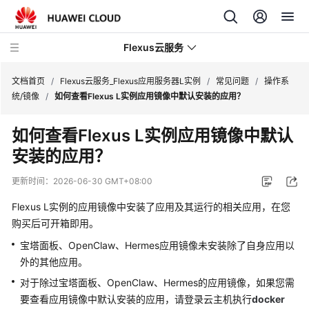
Flexus云服务
文档首页
/
Flexus云服务_Flexus应用服务器L实例
/
常见问题
/
操作系
统/镜像
/
如何查看Flexus L实例应用镜像中默认安装的应用？
如何查看Flexus L实例应用镜像中默认
安装的应用？
最
新
更新时间：
2026-06-30 GMT+08:00
动
态
Flexus L实例的应用镜像中安装了应用及其运行的相关应用，在您
购买后可开箱即用。
产
宝塔面板、OpenClaw、Hermes应用镜像未安装除了自身应用以
品
外的其他应用。
介
对于除过宝塔面板、OpenClaw、Hermes的应用镜像，如果您需
绍
要查看应用镜像中默认安装的应用，请登录云主机执行
docker