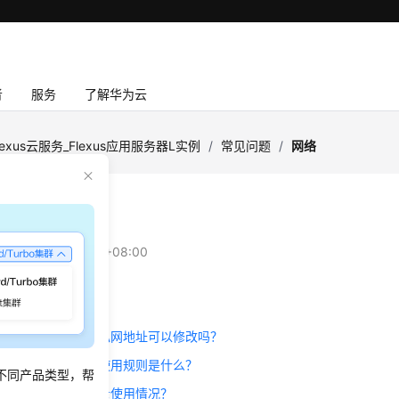
者
服务
了解华为云
lexus云服务_Flexus应用服务器L实例
/
常见问题
/
网络
：
2026-06-29 GMT+08:00
s L实例有公网IP吗？
us L实例的公网地址和私网地址可以修改吗？
us L实例中的流量包的使用规则是什么？
不同产品类型，帮
Flexus L实例的流量使用情况？