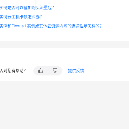
us L实例是否可以叠加购买流量包？
s L实例云主机卡顿怎么办？
s L实例和Flexus L实例或其他云资源内网的连通性是怎样的？
否对您有帮助？
提供反馈